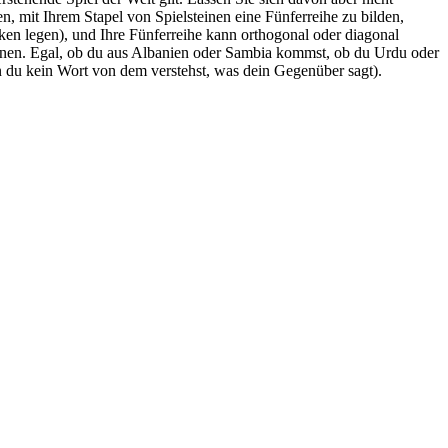
en, mit Ihrem Stapel von Spielsteinen eine Fünferreihe zu bilden,
cken legen), und Ihre Fünferreihe kann orthogonal oder diagonal
rdnen. Egal, ob du aus Albanien oder Sambia kommst, ob du Urdu oder
n du kein Wort von dem verstehst, was dein Gegenüber sagt).