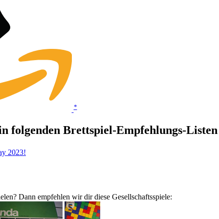
*
s in folgenden Brettspiel-Empfehlungs-Liste
ay 2023!
elen? Dann empfehlen wir dir diese Gesellschaftsspiele: