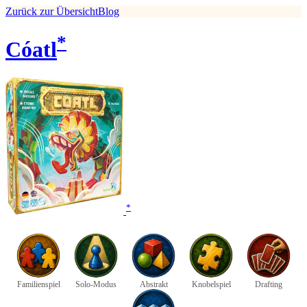
Zurück zur Übersicht
Blog
*
Cóatl
*
Familienspiel
Solo-Modus
Abstrakt
Knobelspiel
Drafting