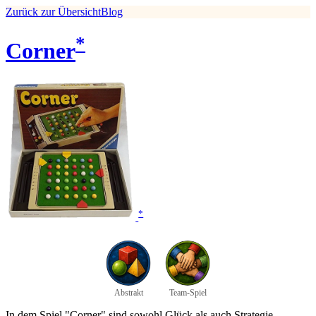
Zurück zur Übersicht
Blog
*
Corner
*
Abstrakt
Team-Spiel
In dem Spiel "Corner" sind sowohl Glück als auch Strategie