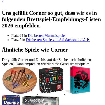
*
Uns gefällt Corner so gut, dass wir es in
folgenden Brettspiel-Empfehlungs-Listen
2026 empfehlen
Platz 24 in
Die besten Murmelspiele
Platz 7 in
Die besten Spiele von Sid Sackson 🇺🇸👨
Ähnliche Spiele wie Corner
Dir gefällt Corner und Du bist auf der Suche nach ähnlichen
Spielen? Dann empfehlen wir dir diese Gesellschaftsspiele: