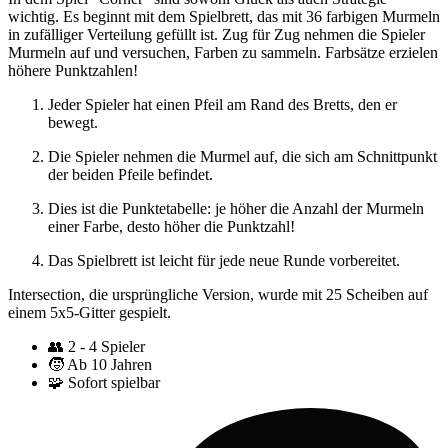
wichtig. Es beginnt mit dem Spielbrett, das mit 36 farbigen Murmeln
in zufälliger Verteilung gefüllt ist. Zug für Zug nehmen die Spieler
Murmeln auf und versuchen, Farben zu sammeln. Farbsätze erzielen
höhere Punktzahlen!
Jeder Spieler hat einen Pfeil am Rand des Bretts, den er
bewegt.
Die Spieler nehmen die Murmel auf, die sich am Schnittpunkt
der beiden Pfeile befindet.
Dies ist die Punktetabelle: je höher die Anzahl der Murmeln
einer Farbe, desto höher die Punktzahl!
Das Spielbrett ist leicht für jede neue Runde vorbereitet.
Intersection, die ursprüngliche Version, wurde mit 25 Scheiben auf
einem 5x5-Gitter gespielt.
👥
2 - 4 Spieler
🧒
Ab 10 Jahren
🧩
Sofort spielbar