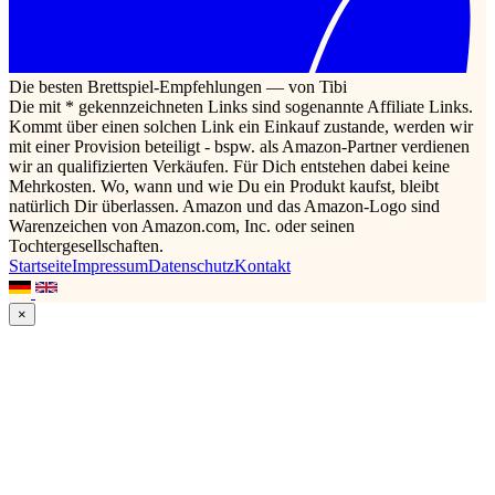
Die besten Brettspiel-Empfehlungen — von Tibi
Die mit * gekennzeichneten Links sind sogenannte Affiliate Links.
Kommt über einen solchen Link ein Einkauf zustande, werden wir
mit einer Provision beteiligt - bspw. als Amazon-Partner verdienen
wir an qualifizierten Verkäufen. Für Dich entstehen dabei keine
Mehrkosten. Wo, wann und wie Du ein Produkt kaufst, bleibt
natürlich Dir überlassen. Amazon und das Amazon-Logo sind
Warenzeichen von Amazon.com, Inc. oder seinen
Tochtergesellschaften.
Startseite
Impressum
Datenschutz
Kontakt
×