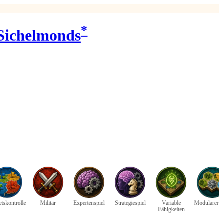
*
 Sichelmonds
tskontrolle
Militär
Expertenspiel
Strategiespiel
Variable
Modularer
Fähigkeiten