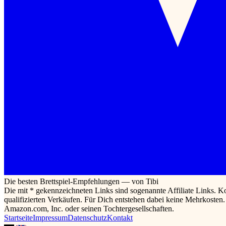
Die besten Brettspiel-Empfehlungen — von Tibi
Die mit * gekennzeichneten Links sind sogenannte Affiliate Links. K
qualifizierten Verkäufen. Für Dich entstehen dabei keine Mehrkoste
Amazon.com, Inc. oder seinen Tochtergesellschaften.
Startseite
Impressum
Datenschutz
Kontakt