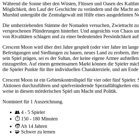
Während die Sonne über den Wüsten, Flüssen und Oasen des Kalifats a
Möglichkeit, den Lauf der Geschichte zu verändern und die Macht an s
Murshid untergräbt die Zentralgewalt mit Hilfe eines ausgedehnten 
Die umherziehenden Stämme der Nomaden versuchen, Zwietracht zu säe
versprochenen Plünderungen hinterher. Und angesichts von Chaos und 
von Rivalitäten schlagen und zu einer bedeutenden Persönlichkeit auf
Crescent Moon wird über drei Jahre gespielt (oder vier Jahre im lang
Befestigungen und Siedlungen zu bauen, neues Land zu erobern, ihren
sein Spiel prägen, sei es der Sultan, der keine eigene Armee aufstell
einzugreifen. Auf einem gemeinsamen Markt können die Spieler mächt
die Spieler Punkte für ihre individuellen Charakterziele, und am Ende
Crescent Moon ist ein Gebietskontrollspiel für vier oder fünf Spieler.
Aktionen durchzuführen und spielverändernde Spezialfähigkeiten ein
weise in diesem mörderischen Spiel um Macht und Politik.
Nominiert für 1 Auszeichnung.
👥
4 - 5 Spieler
⏱️
150 - 180 Minuten
🧒
Ab 14 Jahren
🧩
Schwer zu lernen