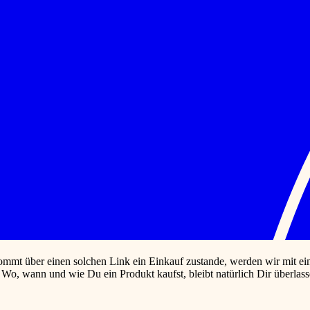
ommt über einen solchen Link ein Einkauf zustande, werden wir mit eine
n. Wo, wann und wie Du ein Produkt kaufst, bleibt natürlich Dir übe