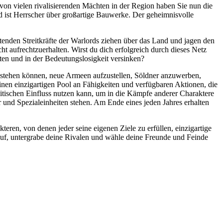
von vielen rivalisierenden Mächten in der Region haben Sie nun die
nd ist Herrscher über großartige Bauwerke. Der geheimnisvolle
nden Streitkräfte der Warlords ziehen über das Land und jagen den
 aufrechtzuerhalten. Wirst du dich erfolgreich durch dieses Netz
iten und in der Bedeutungslosigkeit versinken?
n bestehen können, neue Armeen aufzustellen, Söldner anzuwerben,
inen einzigartigen Pool an Fähigkeiten und verfügbaren Aktionen, die
olitischen Einfluss nutzen kann, um in die Kämpfe anderer Charaktere
und Spezialeinheiten stehen. Am Ende eines jeden Jahres erhalten
teren, von denen jeder seine eigenen Ziele zu erfüllen, einzigartige
uf, untergrabe deine Rivalen und wähle deine Freunde und Feinde