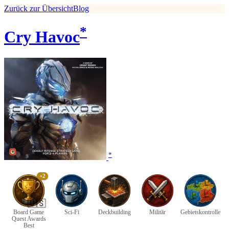
Zurück zur Übersicht
Blog
*
Cry Havoc
*
+2
🇺🇸
Board Game
Sci-Fi
Deckbuilding
Militär
Gebietskontrolle
Quest Awards
Best