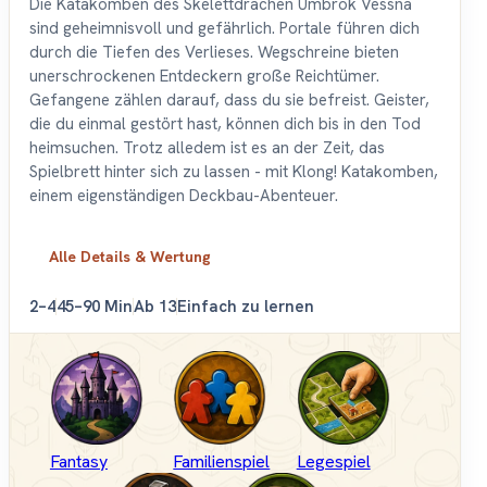
Die Katakomben des Skelettdrachen Umbrok Vessna
sind geheimnisvoll und gefährlich. Portale führen dich
durch die Tiefen des Verlieses. Wegschreine bieten
unerschrockenen Entdeckern große Reichtümer.
Gefangene zählen darauf, dass du sie befreist. Geister,
die du einmal gestört hast, können dich bis in den Tod
heimsuchen. Trotz alledem ist es an der Zeit, das
Spielbrett hinter sich zu lassen - mit Klong! Katakomben,
einem eigenständigen Deckbau-Abenteuer.
Alle Details & Wertung
2–4
45–90 Min
Ab 13
Einfach zu lernen
Fantasy
Familienspiel
Legespiel