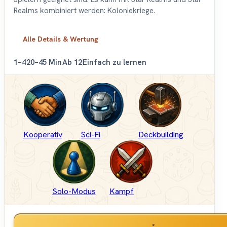
Realms kombiniert werden: Koloniekriege.
Alle Details & Wertung
1–4
20–45 Min
Ab 12
Einfach zu lernen
Kooperativ
Sci-Fi
Deckbuilding
Solo-Modus
Kampf
*