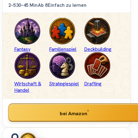
2–5
30–45 Min
Ab 8
Einfach zu lernen
Fantasy
Familienspiel
Deckbuilding
Wirtschaft &
Strategiespiel
Drafting
Handel
*
bei Amazon