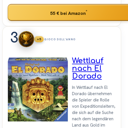
*
55 €
bei Amazon
3
+5
GIOCO DELL’ANNO
Wettlauf
nach El
Dorado
In Wettlauf nach El
Dorado übernehmen
die Spieler die Rolle
von Expeditionsleitern,
die sich auf die Suche
nach dem legendären
Land aus Gold im