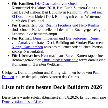
Für Familien
:
Die Quacksalber von Quedlinburg
,
Kennerspiel des Jahres 2018, lässt Euch Zutaten-Chips aus
dem Beutel ziehen: Bag Building in Reinform.
Wettlauf nach
El Dorado
kombiniert Deck Building mit einem Wettrennen
durch den Dschungel.
Für Duellanten
:
Star Realms Frontiers
und
Hero Realms
sind schnelle Kartenduelle, bei denen Ihr Euch gegenseitig die
Lebenspunkte herunterkämpft.
Für Kenner
:
Dune: Imperium
und
Die verlorenen Ruinen
von Arnak
verheiraten Deck Building mit Worker Placement,
Klong! Katakomben
würzt es mit einer ordentlichen Portion
Zocker-Nervenkitzel.
Für Überraschte
:
Heat
macht aus Eurem Kartenstapel einen
Rennwagen-Motor,
Undaunted: Normandie
formt daraus eine
Kompanie im Zweiten Weltkrieg.
Übrigens: Dune: Imperium und Klong! stammen beide von
Paul
Dennen
, einem der prägenden Autoren des Genres.
Liste mit den besten Deck Buildern 2026
Diese Liste wurde zuletzt aktualisiert am 8.8.2026. Es gibt auch eine
Druckversion dieser Liste
.