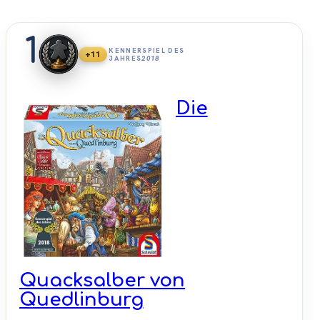
1
KENNERSPIEL DES
+11
JAHRES
2018
Die
Quacksalber von
Quedlinburg