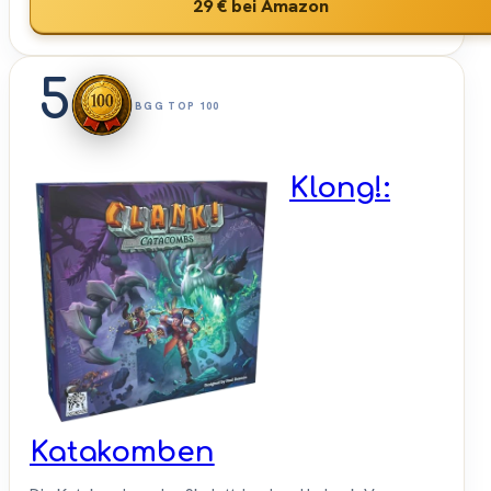
29 €
bei Amazon
5
BGG TOP 100
Klong!:
Katakomben