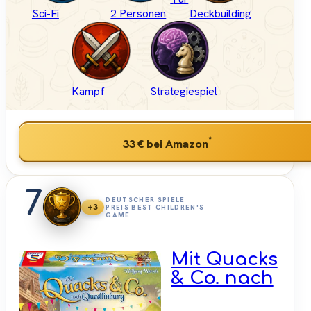
Sci-Fi
2 Personen
Deckbuilding
Kampf
Strategiespiel
*
33 €
bei Amazon
7
DEUTSCHER SPIELE
+3
PREIS BEST CHILDREN'S
GAME
Mit Quacks
& Co. nach