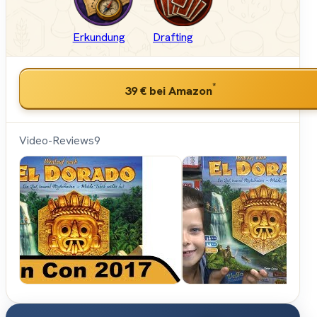
Erkundung
Drafting
*
39 €
bei Amazon
Video-Reviews
9
Hunter &
Cron -
Brettspiele