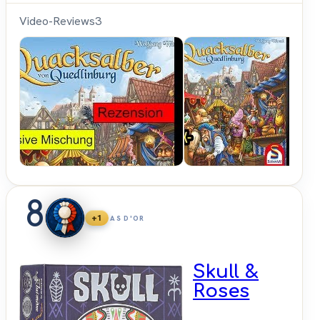
Video-Reviews
3
Spielama
8
+1
AS D'OR
Skull &
Roses