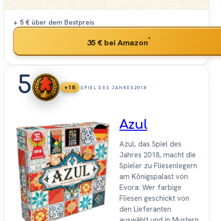
+ 5 €
über dem Bestpreis
*
35 €
bei Amazon
5
+18
SPIEL DES JAHRES
2018
Azul
Azul, das Spiel des
Jahres 2018, macht die
Spieler zu Fliesenlegern
am Königspalast von
Evora: Wer farbige
Fliesen geschickt von
den Lieferanten
auswählt und in Mustern