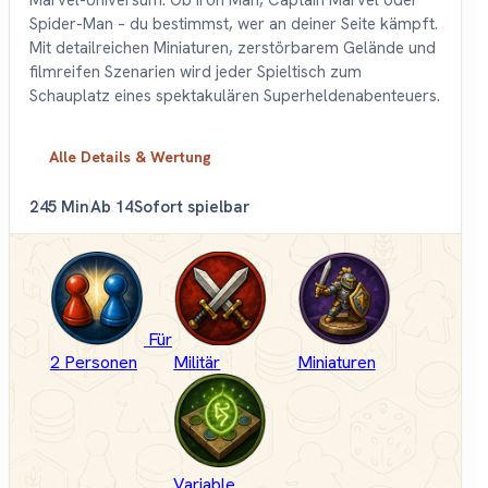
Marvel-Universum. Ob Iron Man, Captain Marvel oder
Spider-Man – du bestimmst, wer an deiner Seite kämpft.
Mit detailreichen Miniaturen, zerstörbarem Gelände und
filmreifen Szenarien wird jeder Spieltisch zum
Schauplatz eines spektakulären Superheldenabenteuers.
Alle Details & Wertung
2
45 Min
Ab 14
Sofort spielbar
Für
2 Personen
Militär
Miniaturen
Variable