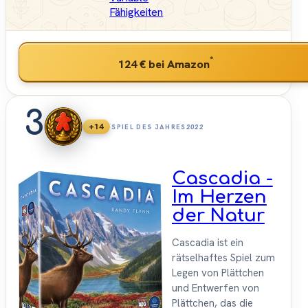
Fähigkeiten
*
124 €
bei Amazon
3
+14
SPIEL DES JAHRES
2022
Cascadia -
Im Herzen
der Natur
Cascadia ist ein
rätselhaftes Spiel zum
Legen von Plättchen
und Entwerfen von
Plättchen, das die