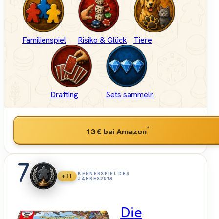
Familienspiel
Risiko & Glück
Tiere
Drafting
Sets sammeln
*
13 €
bei Amazon
7
KENNERSPIEL DES
+11
JAHRES
2018
Die