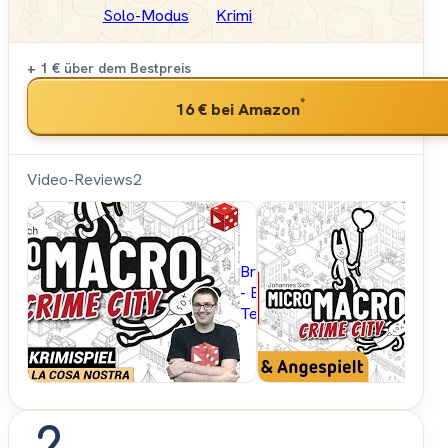
Solo-Modus
Krimi
+ 1 €
über dem Bestpreis
*
16 €
bei Amazon
Video-Reviews
2
Brettspielblog.net
- Brettspiele im
Test