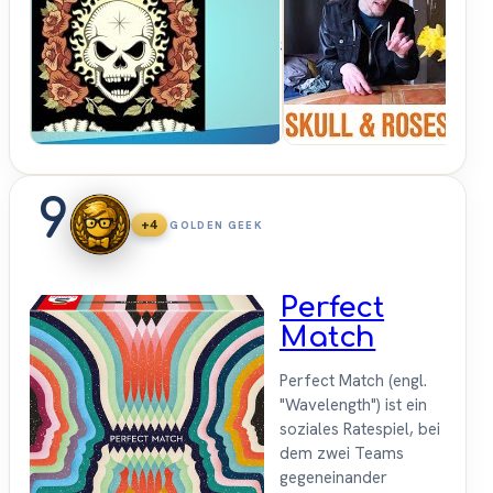
SPIELKULTde
9
+4
GOLDEN GEEK
Perfect
Match
Perfect Match (engl.
"Wavelength") ist ein
soziales Ratespiel, bei
dem zwei Teams
gegeneinander