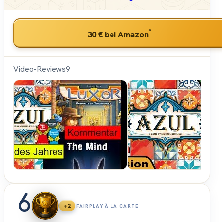
*
30 €
bei Amazon
Video-Reviews
9
Spielama
6
+2
FAIRPLAY À LA CARTE