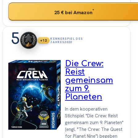
*
25 €
bei Amazon
5
KENNERSPIEL DES
+12
JAHRES
2020
Die Crew:
Reist
gemeinsam
zum 9.
Planeten
In dem kooperativen
Stichspiel "Die Crew: Reist
gemeinsam zum 9. Planeten"
(engl. "The Crew: The Quest
for Planet Nine") begeben