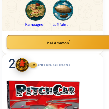
Kampagne
Luftfahrt
*
bei Amazon
2
+2
SPIEL DES JAHRES
1996