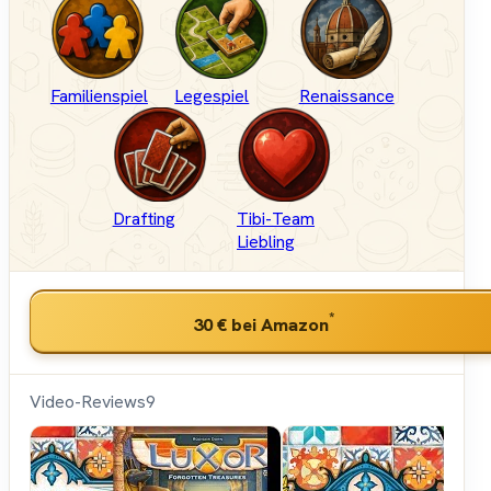
Familienspiel
Legespiel
Renaissance
Drafting
Tibi-Team
Liebling
*
30 €
bei Amazon
Video-Reviews
9