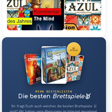
Spielama
50
SPIELE
MEHR BESTENLISTEN
Die besten
Brettspiele🥇
Ihr fragt Euch auch welches die besten Brettspiele 🥇
sind? Wir haben viele Meinungen im Internet gesammelt