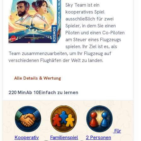
Sky Team ist ein
kooperatives Spiel
ausschließlich für zwei
Spieler, in dem Sie einen
Piloten und einen Co-Piloten
am Steuer eines Flugzeugs
spielen. Ihr Ziel ist es, als
Team zusammenzuarbeiten, um Ihr Flugzeug auf
verschiedenen Flughäfen der Welt zu landen.
Alle Details & Wertung
2
20 Min
Ab 10
Einfach zu lernen
Für
Kooperativ
Familienspiel
2 Personen