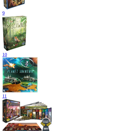
9
10
11