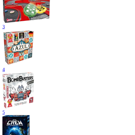
3
4
5