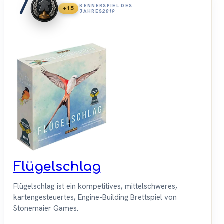
7
KENNERSPIEL DES
+15
JAHRES
2019
Flügelschlag
Flügelschlag ist ein kompetitives, mittelschweres,
kartengesteuertes, Engine-Building Brettspiel von
Stonemaier Games.