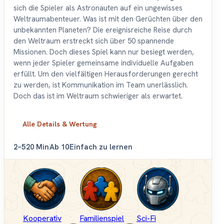
sich die Spieler als Astronauten auf ein ungewisses
Weltraumabenteuer. Was ist mit den Gerüchten über den
unbekannten Planeten? Die ereignisreiche Reise durch
den Weltraum erstreckt sich über 50 spannende
Missionen. Doch dieses Spiel kann nur besiegt werden,
wenn jeder Spieler gemeinsame individuelle Aufgaben
erfüllt. Um den vielfältigen Herausforderungen gerecht
zu werden, ist Kommunikation im Team unerlässlich.
Doch das ist im Weltraum schwieriger als erwartet.
Alle Details & Wertung
2–5
20 Min
Ab 10
Einfach zu lernen
Kooperativ
Familienspiel
Sci-Fi