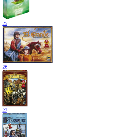
25
26
27