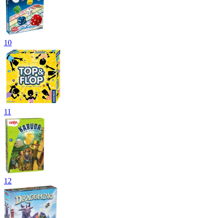
10
11
12