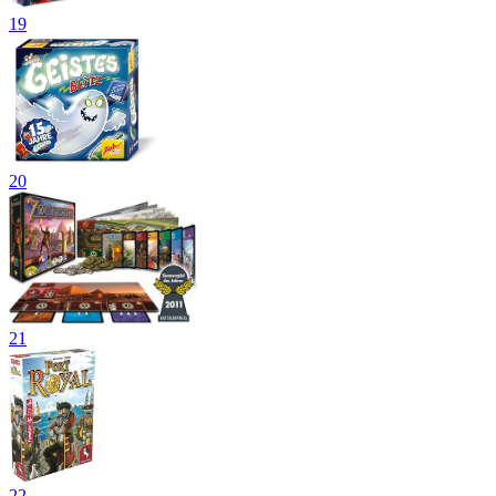
19
20
21
22