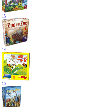
13
14
15