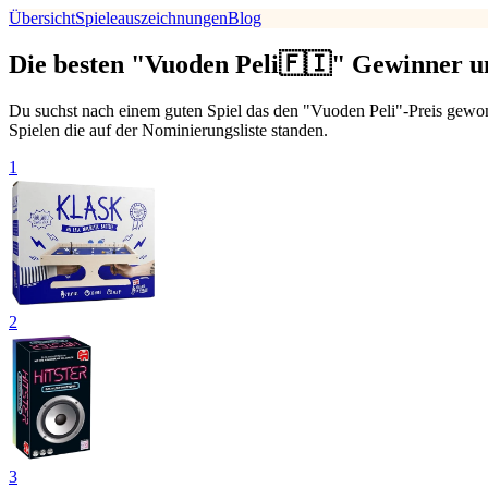
Übersicht
Spieleauszeichnungen
Blog
Die besten "Vuoden Peli🇫🇮" Gewinner u
Du suchst nach einem guten Spiel das den "Vuoden Peli"-Preis gewon
Spielen die auf der Nominierungsliste standen.
1
2
3