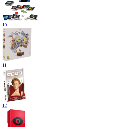
10
11
12