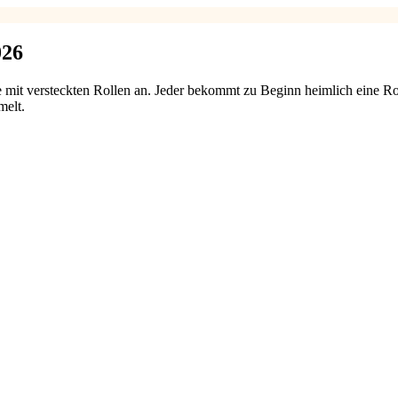
026
mit versteckten Rollen an. Jeder bekommt zu Beginn heimlich eine Rolle
melt.