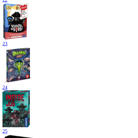
23
24
25