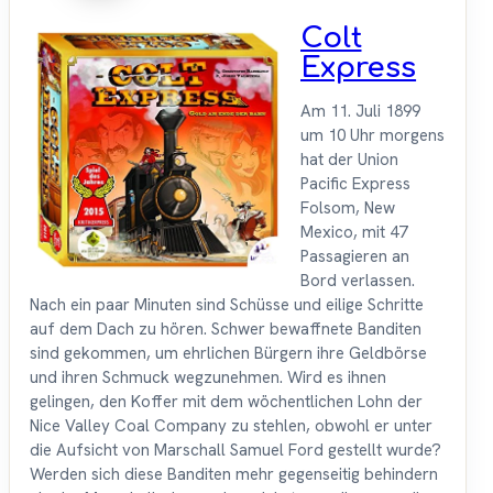
Colt
Express
Am 11. Juli 1899
um 10 Uhr morgens
hat der Union
Pacific Express
Folsom, New
Mexico, mit 47
Passagieren an
Bord verlassen.
Nach ein paar Minuten sind Schüsse und eilige Schritte
auf dem Dach zu hören. Schwer bewaffnete Banditen
sind gekommen, um ehrlichen Bürgern ihre Geldbörse
und ihren Schmuck wegzunehmen. Wird es ihnen
gelingen, den Koffer mit dem wöchentlichen Lohn der
Nice Valley Coal Company zu stehlen, obwohl er unter
die Aufsicht von Marschall Samuel Ford gestellt wurde?
Werden sich diese Banditen mehr gegenseitig behindern