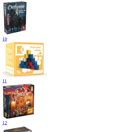
10
11
12