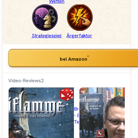
Wetten
Strategiespiel
Ärgerfaktor
*
bei Amazon
Video-Reviews
2
Brettspielblog.net
- Brettspiele im
Test