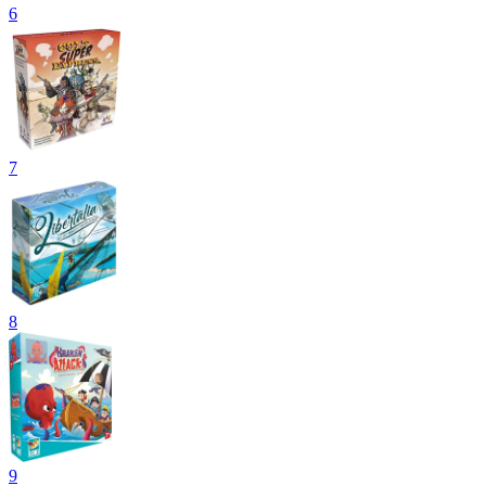
6
7
8
9