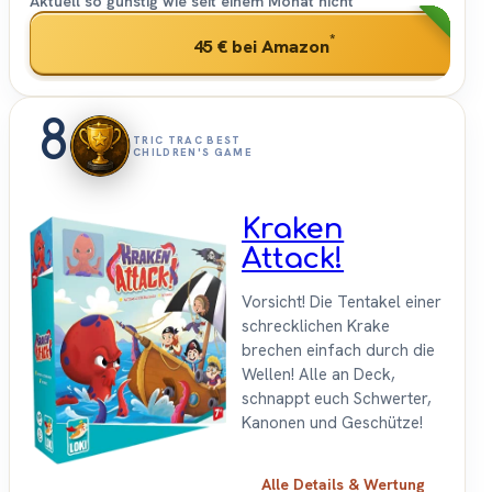
Aktuell so günstig wie seit einem Monat nicht
DEA
*
45 €
bei Amazon
8
TRIC TRAC BEST
CHILDREN'S GAME
Kraken
Attack!
Vorsicht! Die Tentakel einer
schrecklichen Krake
brechen einfach durch die
Wellen! Alle an Deck,
schnappt euch Schwerter,
Kanonen und Geschütze!
Alle Details & Wertung