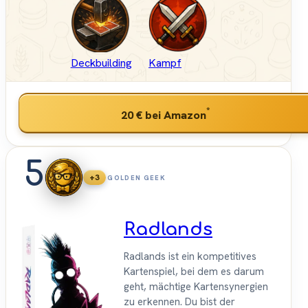
Deckbuilding
Kampf
*
20 €
bei Amazon
5
+3
GOLDEN GEEK
Radlands
Radlands ist ein kompetitives
Kartenspiel, bei dem es darum
geht, mächtige Kartensynergien
zu erkennen. Du bist der