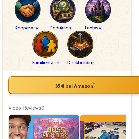
Kooperativ
Deduktion
Fantasy
Familienspiel
Deckbuilding
*
35 €
bei Amazon
Video-Reviews
3
Hunter