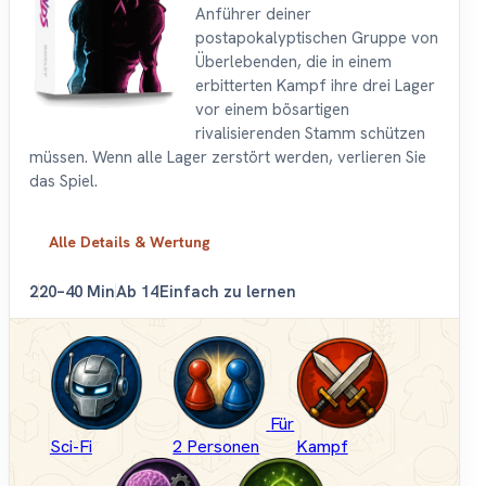
Anführer deiner
postapokalyptischen Gruppe von
Überlebenden, die in einem
erbitterten Kampf ihre drei Lager
vor einem bösartigen
rivalisierenden Stamm schützen
müssen. Wenn alle Lager zerstört werden, verlieren Sie
das Spiel.
Alle Details & Wertung
2
20–40 Min
Ab 14
Einfach zu lernen
Für
Sci-Fi
2 Personen
Kampf