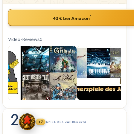
*
40 €
bei Amazon
Video-Reviews
5
Hunter &
Cron -
Brettspiele
2
+7
SPIEL DES JAHRES
2015