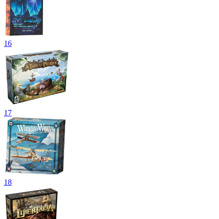
16
17
18