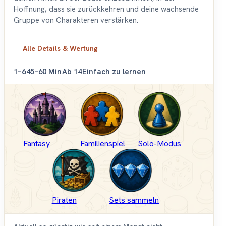
Hoffnung, dass sie zurückkehren und deine wachsende
Gruppe von Charakteren verstärken.
Alle Details & Wertung
1–6
45–60 Min
Ab 14
Einfach zu lernen
Fantasy
Familienspiel
Solo-Modus
Piraten
Sets sammeln