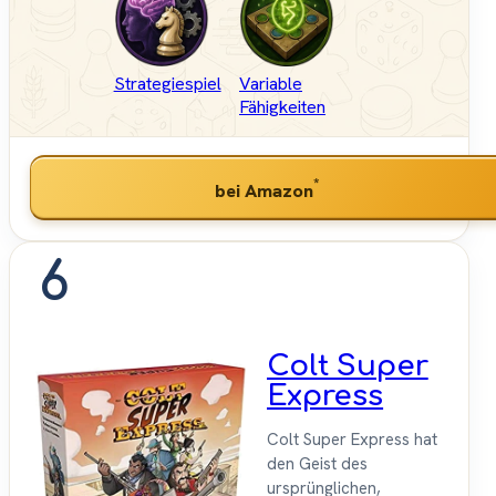
Strategiespiel
Variable
Fähigkeiten
*
bei Amazon
6
Colt Super
Express
Colt Super Express hat
den Geist des
ursprünglichen,