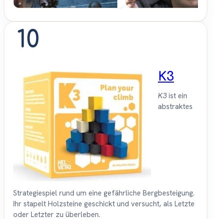
10
K3
K3
ist ein
abstraktes
Strategiespiel rund um eine gefährliche Bergbesteigung.
Ihr stapelt Holzsteine geschickt und versucht, als Letzte
oder Letzter zu überleben.