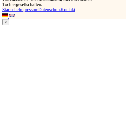
Tochtergesellschaften.
Startseite
Impressum
Datenschutz
Kontakt
×