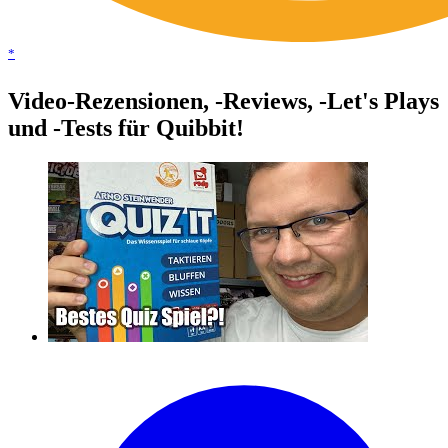
*
Video-Rezensionen, -Reviews, -Let's Plays
und -Tests für Quibbit!