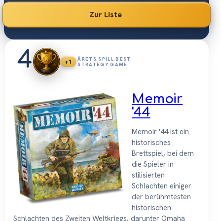
Du die besten Kriegsspiele 2026 – vom eingängigen
Einstieg bis zur tiefen Simulation.
Zur Liste
4
ÅRETS SPILL BEST
+1
STRATEGY GAME
Memoir
'44
Memoir '44 ist ein
historisches
Brettspiel, bei dem
die Spieler in
stilisierten
Schlachten einiger
der berühmtesten
historischen
Schlachten des Zweiten Weltkriegs, darunter Omaha