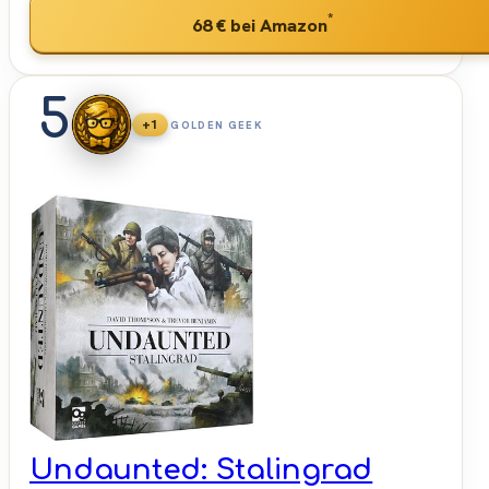
*
68 €
bei Amazon
5
+1
GOLDEN GEEK
Undaunted: Stalingrad