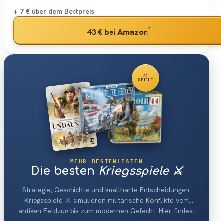
+ 7 €
über dem Bestpreis
*
43 €
bei Amazon
30
SPIELE
MEHR BESTENLISTEN
Die besten
Kriegsspiele ⚔️
Strategie, Geschichte und knallharte Entscheidungen:
Kriegsspiele ⚔️ simulieren militärische Konflikte vom
antiken Feldzug bis zum modernen Gefecht. Hier findest