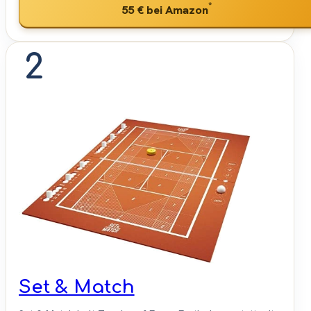
*
55 €
bei Amazon
2
Set & Match