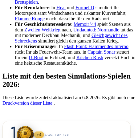
Brettspielen
.
Für Rennfahrer
: In
Heat
und
Formel D
simuliert Ihr
Motorsport samt Windschatten und riskanter Kurvenfahrt,
Flamme Rouge
macht dasselbe für den Radsport.
Für Geschichtsinteressierte
:
Memoir '44
spielt Szenen aus
dem
Zweiten Weltkrieg
nach,
Undaunted: Normandie
tut das
mit moderner Deckbau-Mechanik, und
Gleichgewicht des
Schreckens
simuliert gleich den ganzen Kalten Krieg.
Für Krisenmanager
: In
Flash Point: Flammendes Inferno
rückt Ihr als Feuerwehr-Team aus, in
Captain Sonar
steuert
Ihr ein
U-Boot
in Echtzeit, und
Kitchen Rush
versetzt Euch in
eine hektische Restaurantküche.
Liste mit den besten Simulations-Spielen
2026:
Diese Liste wurde zuletzt aktualisiert am 6.8.2026. Es gibt auch eine
Druckversion dieser Liste
.
1
+6
BGG TOP 100