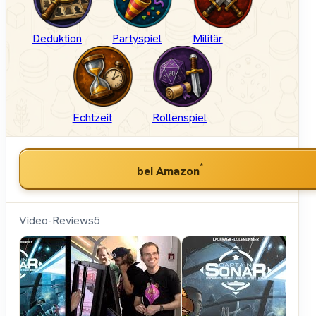
Deduktion
Partyspiel
Militär
Echtzeit
Rollenspiel
*
bei Amazon
Video-Reviews
5
Hunter &
Cron -
Brettspiele