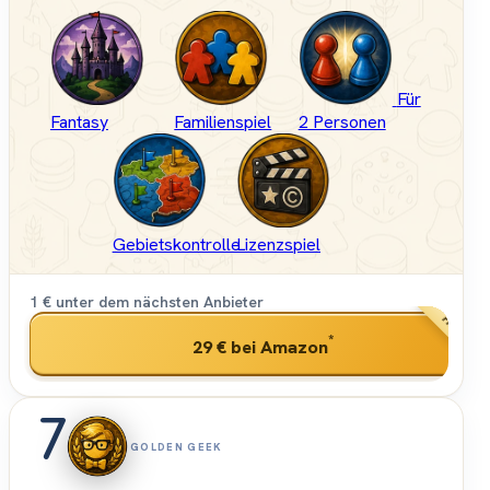
Für
Fantasy
Familienspiel
2 Personen
Gebietskontrolle
Lizenzspiel
1 € unter dem nächsten Anbieter
PREISSIEG
*
29 €
bei Amazon
7
GOLDEN GEEK