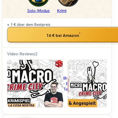
Solo-Modus
Krimi
+ 1 €
über dem Bestpreis
*
16 €
bei Amazon
Video-Reviews
2
Brettspielblog.net
- Brettspiele im
Test