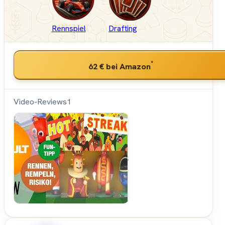
Rennspiel
Drafting
*
62 €
bei Amazon
Video-Reviews
1
SPIELKULTde