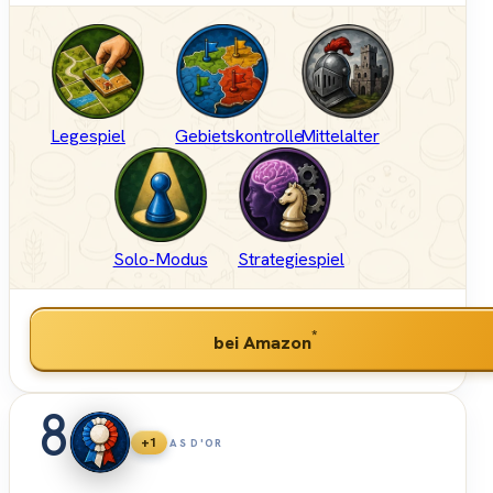
Legespiel
Gebietskontrolle
Mittelalter
Solo-Modus
Strategiespiel
*
bei Amazon
8
+1
AS D'OR