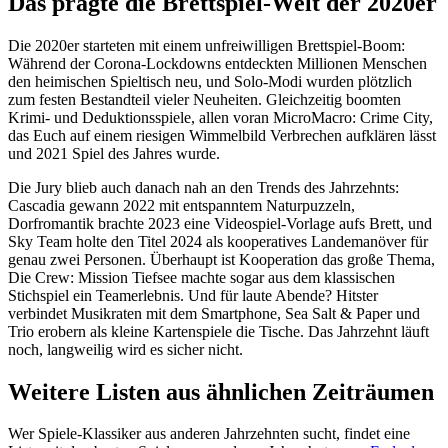
Das prägte die Brettspiel-Welt der 2020er
Die 2020er starteten mit einem unfreiwilligen Brettspiel-Boom:
Während der Corona-Lockdowns entdeckten Millionen Menschen
den heimischen Spieltisch neu, und Solo-Modi wurden plötzlich
zum festen Bestandteil vieler Neuheiten. Gleichzeitig boomten
Krimi- und Deduktionsspiele, allen voran MicroMacro: Crime City,
das Euch auf einem riesigen Wimmelbild Verbrechen aufklären lässt
und 2021 Spiel des Jahres wurde.
Die Jury blieb auch danach nah an den Trends des Jahrzehnts:
Cascadia gewann 2022 mit entspanntem Naturpuzzeln,
Dorfromantik brachte 2023 eine Videospiel-Vorlage aufs Brett, und
Sky Team holte den Titel 2024 als kooperatives Landemanöver für
genau zwei Personen. Überhaupt ist Kooperation das große Thema,
Die Crew: Mission Tiefsee machte sogar aus dem klassischen
Stichspiel ein Teamerlebnis. Und für laute Abende? Hitster
verbindet Musikraten mit dem Smartphone, Sea Salt & Paper und
Trio erobern als kleine Kartenspiele die Tische. Das Jahrzehnt läuft
noch, langweilig wird es sicher nicht.
Weitere Listen aus ähnlichen Zeiträumen
Wer Spiele-Klassiker aus anderen Jahrzehnten sucht, findet eine