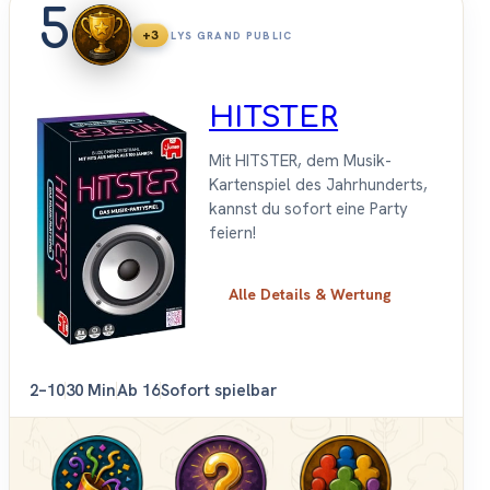
5
+3
LYS GRAND PUBLIC
HITSTER
Mit HITSTER, dem Musik-
Kartenspiel des Jahrhunderts,
kannst du sofort eine Party
feiern!
Alle Details & Wertung
2–10
30 Min
Ab 16
Sofort spielbar