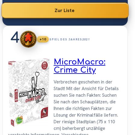
bündelt unsere 30 Favoriten mit 30 bis 60 Minuten
Spielzeit – genug Raum für echte Entscheidungen, ohne
Zur Liste
dass jemand auf die Uhr schaut.
4
+10
SPIEL DES JAHRES
2021
MicroMacro:
Crime City
Verbrechen geschehen in der
Stadt! Mit der Ansicht für Details
suchen Sie nach Fakten: Suchen
Sie nach den Schauplätzen, die
Ihnen die richtigen Fakten zur
Lösung der Kriminalfälle liefern.
Der riesige Stadtplan (75 x 110
cm) beherbergt unzählige