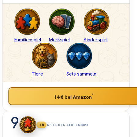
Familienspiel
Merkspiel
Kinderspiel
Tiere
Sets sammeln
*
14 €
bei Amazon
9
+8
SPIEL DES JAHRES
2024