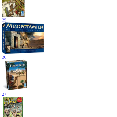
25
26
27