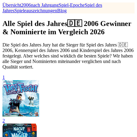
Übersicht
2006
nach Jahrgang
Spiel-Epoche
Spiel des
Jahres
Spieleauszeichnungen
Blog
Alle Spiel des Jahres🇩🇪 2006 Gewinner
& Nominierte im Vergleich 2026
Die Spiel des Jahres Jury hat die Sieger für Spiel des Jahres 🇩🇪
2006, Kennerspiel des Jahres 2006 und Kinderspiel des Jahres 2006
festgelegt. Aber welches sind wirklich die besten Spiele? Wir haben
alle Sieger und Nominierten miteinander verglichen und nach
Qualität sortiert.
1
2