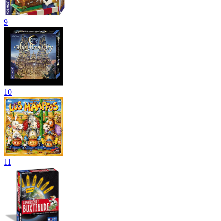
9
10
11