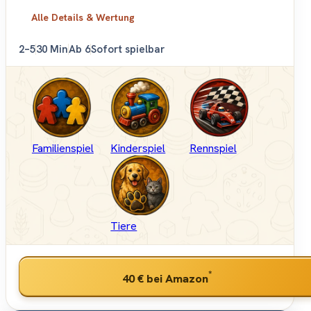
Alle Details & Wertung
2–5
30 Min
Ab 6
Sofort spielbar
Familienspiel
Kinderspiel
Rennspiel
Tiere
*
40 €
bei Amazon