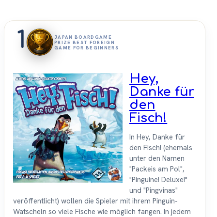
1
JAPAN BOARDGAME
PRIZE BEST FOREIGN
GAME FOR BEGINNERS
Hey,
Danke für
den
Fisch!
In Hey, Danke für
den Fisch! (ehemals
unter den Namen
"Packeis am Pol",
"Pinguine! Deluxe!"
und "Pingvinas"
veröffentlicht) wollen die Spieler mit ihrem Pinguin-
Watscheln so viele Fische wie möglich fangen. In jedem