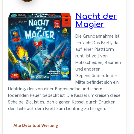
Nacht der
Magier
Die Grundannahme ist
einfach: Das Brett, das
auf einer Plattform
ruht, ist voll von
Holzscheiben, Bäumen
und anderen
Gegenständen. In der
Mitte befindet sich ein
Lichtring, der von einer Pappscheibe und einem
lodernden Feuer bedeckt ist. Die Kessel umkreisen diese
Scheibe. Ziel ist es, den eigenen Kessel durch Drücken
der Teile auf dem Brett zum Lichtring zu bringen.
Alle Details & Wertung