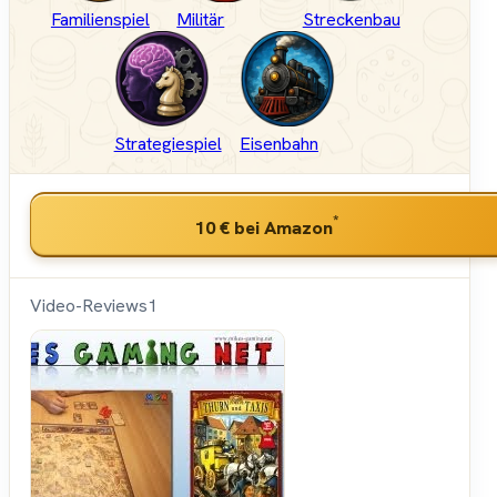
Familienspiel
Militär
Streckenbau
Strategiespiel
Eisenbahn
*
10 €
bei Amazon
Video-Reviews
1
Mikes
Gaming
Net -
Brettspiele