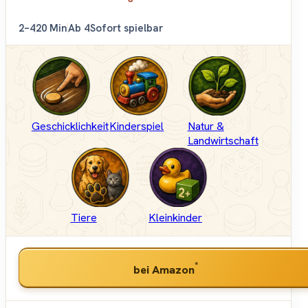
2–4
20 Min
Ab 4
Sofort spielbar
Geschicklichkeit
Kinderspiel
Natur &
Landwirtschaft
Tiere
Kleinkinder
*
bei Amazon