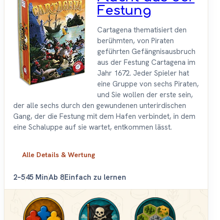
Festung
Cartagena thematisiert den
berühmten, von Piraten
geführten Gefängnisausbruch
aus der Festung Cartagena im
Jahr 1672. Jeder Spieler hat
eine Gruppe von sechs Piraten,
und Sie wollen der erste sein,
der alle sechs durch den gewundenen unterirdischen
Gang, der die Festung mit dem Hafen verbindet, in dem
eine Schaluppe auf sie wartet, entkommen lässt.
Alle Details & Wertung
2–5
45 Min
Ab 8
Einfach zu lernen