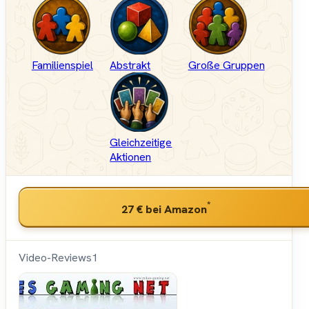
Familienspiel
Abstrakt
Große Gruppen
Gleichzeitige
Aktionen
*
27 €
bei Amazon
Video-Reviews
1