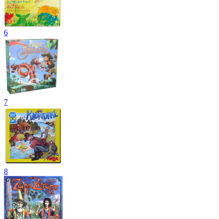
6
7
8