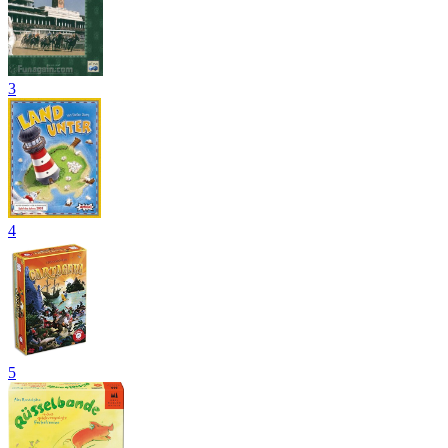
3
4
5