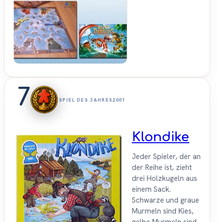
Mikes
Gaming
Net -
Brettspiele
7
SPIEL DES JAHRES
2001
Klondike
Jeder Spieler, der an
der Reihe ist, zieht
drei Holzkugeln aus
einem Sack.
Schwarze und graue
Murmeln sind Kies,