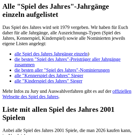
Alle "Spiel des Jahres"-Jahrgänge
einzeln aufgelistet
Das Spiel des Jahres wird seit 1979 vergeben. Wir haben für Euch
daher für alle Jahrgänge, alle Auszeichnungs-Typen (Spiel des
Jahres, Kennerspiel, Kinderspiel) sowie alle Nominierten jeweils
eigene Listen angelegt:
alle Spiel des Jahres Jahrgänge einzeln
)
die besten "Spiel des Jahres"-Preisträger aller Jahrgänge
zusammen
die besten aller "Spiel des Jahres"-Nominierungen
alle "Kennerspiel des Jahres" Sieger
alle "Kinderspiel des Jahres" Sieger
Mehr Infos zu Jury und Auswahlverfahren gibt es auf der
offiziellen
Webseite des Spiel des Jahres
.
Liste mit allen Spiel des Jahres 2001
Spielen
Anbei alle Spiel des Jahres 2001 Spiele, die man 2026 kaufen kann,