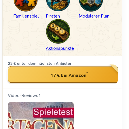
Familienspiel
Piraten
Modularer Plan
Aktionspunkte
23 € unter dem nächsten Anbieter
PREISSIEG
*
17 €
bei Amazon
Video-Reviews
1
Spielama