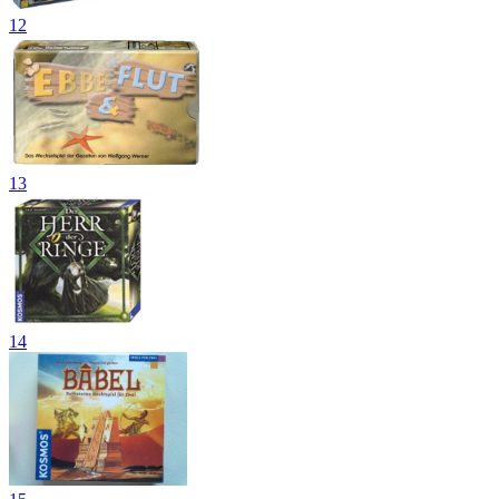
12
13
14