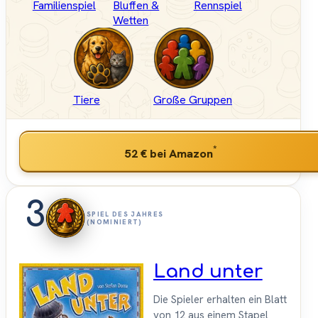
Familienspiel
Bluffen &
Rennspiel
Wetten
Tiere
Große Gruppen
*
52 €
bei Amazon
3
SPIEL DES JAHRES
(NOMINIERT)
Land unter
Die Spieler erhalten ein Blatt
von 12 aus einem Stapel