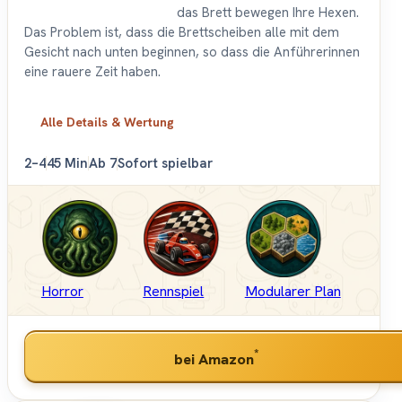
das Brett bewegen Ihre Hexen.
Das Problem ist, dass die Brettscheiben alle mit dem
Gesicht nach unten beginnen, so dass die Anführerinnen
eine rauere Zeit haben.
Alle Details & Wertung
2–4
45 Min
Ab 7
Sofort spielbar
Horror
Rennspiel
Modularer Plan
*
bei Amazon