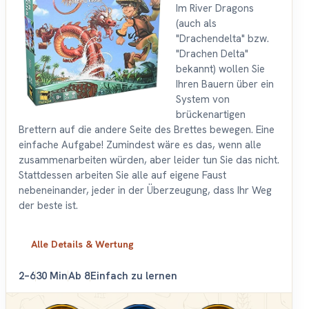
Im River Dragons
(auch als
"Drachendelta" bzw.
"Drachen Delta"
bekannt) wollen Sie
Ihren Bauern über ein
System von
brückenartigen
Brettern auf die andere Seite des Brettes bewegen. Eine
einfache Aufgabe! Zumindest wäre es das, wenn alle
zusammenarbeiten würden, aber leider tun Sie das nicht.
Stattdessen arbeiten Sie alle auf eigene Faust
nebeneinander, jeder in der Überzeugung, dass Ihr Weg
der beste ist.
Alle Details & Wertung
2–6
30 Min
Ab 8
Einfach zu lernen