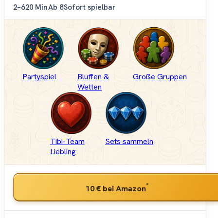
2–6
20 Min
Ab 8
Sofort spielbar
Partyspiel
Bluffen &
Große Gruppen
Wetten
Tibi-Team
Sets sammeln
Liebling
*
10 €
bei Amazon