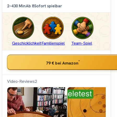
2–4
30 Min
Ab 8
Sofort spielbar
Geschicklichkeit
Familienspiel
Team-Spiel
*
79 €
bei Amazon
Video-Reviews
2
Shut
Up &
Sit