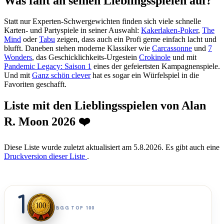
Was fällt an seinen Lieblingsspielen auf?
Statt nur Experten-Schwergewichten finden sich viele schnelle
Karten- und Partyspiele in seiner Auswahl:
Kakerlaken-Poker
,
The
Mind
oder
Tabu
zeigen, dass auch ein Profi gerne einfach lacht und
blufft. Daneben stehen moderne Klassiker wie
Carcassonne
und
7
Wonders
, das Geschicklichkeits-Urgestein
Crokinole
und mit
Pandemic Legacy: Saison 1
eines der gefeiertsten Kampagnenspiele.
Und mit
Ganz schön clever
hat es sogar ein Würfelspiel in die
Favoriten geschafft.
Liste mit den Lieblingsspielen von Alan
R. Moon 2026 ❤️
Diese Liste wurde zuletzt aktualisiert am 5.8.2026. Es gibt auch eine
Druckversion dieser Liste
.
1
BGG TOP 100