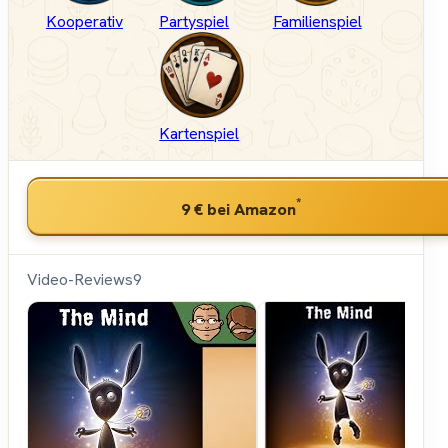
Kooperativ
Partyspiel
Familienspiel
Kartenspiel
*
9 €
bei Amazon
Video-Reviews
9
Hunter &
Cron -
Brettspiele