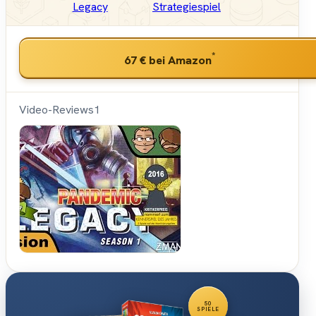
Legacy
Strategiespiel
*
67 €
bei Amazon
Video-Reviews
1
Hunter &
Cron -
Brettspiele
50
SPIELE