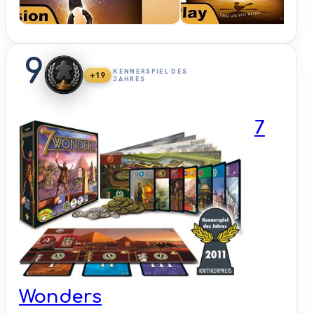
9
KENNERSPIEL DES
+19
JAHRES
7
Wonders