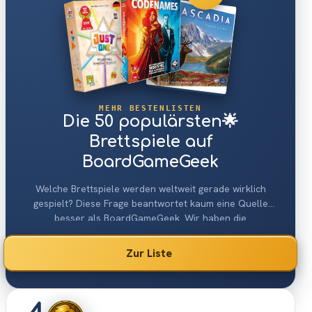
MEHR BESTENLISTEN
Die 50 populärsten🌟
Brettspiele auf
BoardGameGeek
Welche Brettspiele werden weltweit gerade wirklich
gespielt? Diese Frage beantwortet kaum eine Quelle
besser als BoardGameGeek. Wir haben die
Nutzerstatistiken der Plattform ausgewertet und daraus
die 50 populärsten🌟 Brettspiele für Euch
Zur Liste
zusammengestellt.