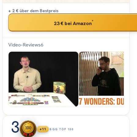
+ 2 €
über dem Bestpreis
*
23 €
bei Amazon
Video-Reviews
6
Spiele-
Offensive.de
3
+11
BGG TOP 100