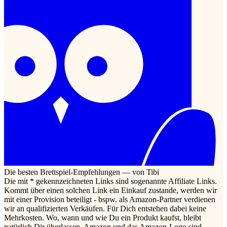
Die besten Brettspiel-Empfehlungen — von Tibi
Die mit * gekennzeichneten Links sind sogenannte Affiliate Links.
Kommt über einen solchen Link ein Einkauf zustande, werden wir
mit einer Provision beteiligt - bspw. als Amazon-Partner verdienen
wir an qualifizierten Verkäufen. Für Dich entstehen dabei keine
Mehrkosten. Wo, wann und wie Du ein Produkt kaufst, bleibt
natürlich Dir überlassen. Amazon und das Amazon-Logo sind