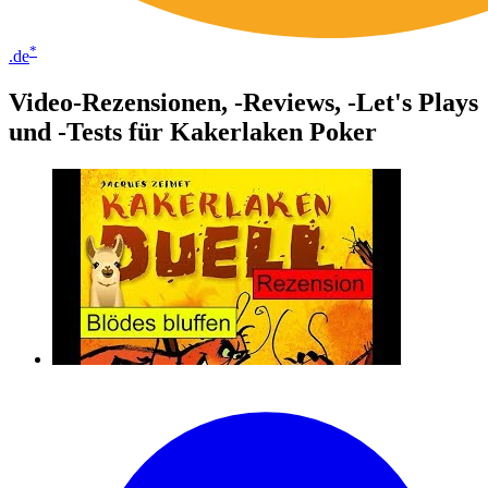
*
.de
Video-Rezensionen, -Reviews, -Let's Plays
und -Tests für Kakerlaken Poker