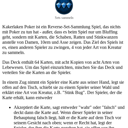
Sets sammeln
Kakerlaken Poker ist ein Reverse-Set-Sammlung Spiel, das nichts
mit Poker zu tun hat - außer, dass es beim Spiel nur um Bluffing
geht, sondern mit Karten, die Schaben, Ratten und Stinkwanzen
anstelle von Damen, 10ern und Asse zeigen. Das Ziel des Spiels ist
es, einen anderen Spieler zu zwingen, 4 von jeder Art von Kreatur
zu sammeln.
Das Deck enthält 64 Karten, mit acht Kopien von acht Arten von
Lebewesen. Um das Spiel einzurichten, mischen Sie das Deck und
verteilen Sie die Karten an die Spieler.
In einem Zug nimmt ein Spieler eine Karte aus seiner Hand, legt sie
offen auf den Tisch, schiebt sie zu einem Spieler seiner Wahl und
erklärt eine Art von Kreatur, z.B. "Stink Bug". Der Spieler, der die
Karte erhält, kann entweder
Akzeptiert die Karte, sagt entweder "wahr" oder "falsch" und
deckt dann die Karte auf. Wenn dieser Spieler in seiner
Behauptung falsch liegt, hält er die Karte auf dem Tisch vor
seinem Gesicht nach oben; wenn er Recht hat, legt der
Spieler, der ihm die Karte gegeben hat, sie offen vor ihn.