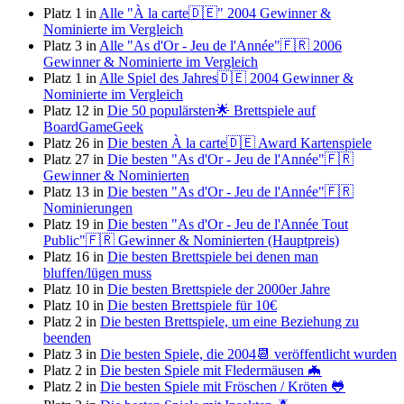
Platz 1 in
Alle "À la carte🇩🇪" 2004 Gewinner &
Nominierte im Vergleich
Platz 3 in
Alle "As d'Or - Jeu de l'Année"🇫🇷 2006
Gewinner & Nominierte im Vergleich
Platz 1 in
Alle Spiel des Jahres🇩🇪 2004 Gewinner &
Nominierte im Vergleich
Platz 12 in
Die 50 populärsten🌟 Brettspiele auf
BoardGameGeek
Platz 26 in
Die besten À la carte🇩🇪 Award Kartenspiele
Platz 27 in
Die besten "As d'Or - Jeu de l'Année"🇫🇷
Gewinner & Nominierten
Platz 13 in
Die besten "As d'Or - Jeu de l'Année"🇫🇷
Nominierungen
Platz 19 in
Die besten "As d'Or - Jeu de l'Année Tout
Public"🇫🇷 Gewinner & Nominierten (Hauptpreis)
Platz 16 in
Die besten Brettspiele bei denen man
bluffen/lügen muss
Platz 10 in
Die besten Brettspiele der 2000er Jahre
Platz 10 in
Die besten Brettspiele für 10€
Platz 2 in
Die besten Brettspiele, um eine Beziehung zu
beenden
Platz 3 in
Die besten Spiele, die 2004📆 veröffentlicht wurden
Platz 2 in
Die besten Spiele mit Fledermäusen 🦇
Platz 2 in
Die besten Spiele mit Fröschen / Kröten 🐸