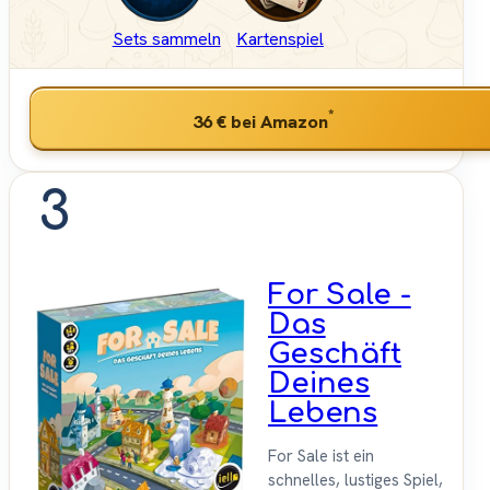
Sets sammeln
Kartenspiel
*
36 €
bei Amazon
3
For Sale -
Das
Geschäft
Deines
Lebens
For Sale ist ein
schnelles, lustiges Spiel,