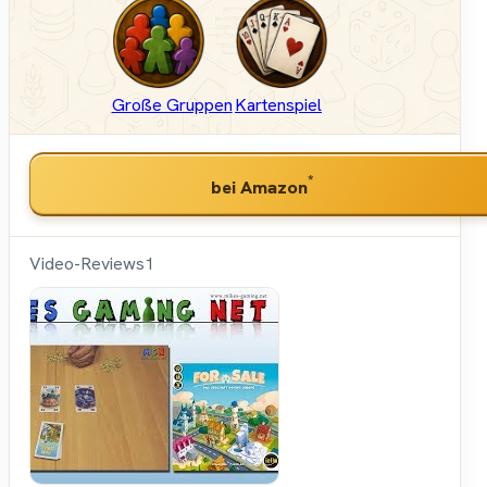
Große Gruppen
Kartenspiel
*
bei Amazon
Video-Reviews
1
Mikes
Gaming
Net -
Brettspiele