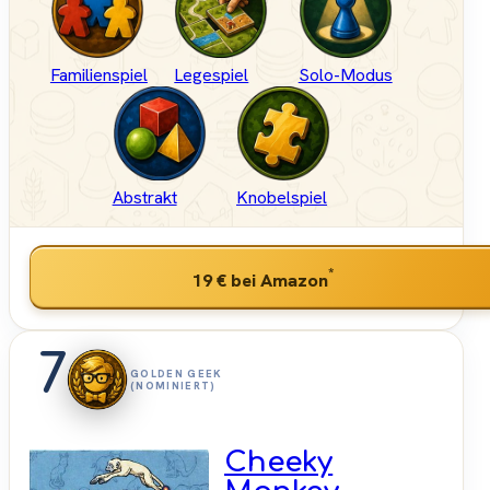
Familienspiel
Legespiel
Solo-Modus
Abstrakt
Knobelspiel
*
19 €
bei Amazon
7
GOLDEN GEEK
(NOMINIERT)
Cheeky