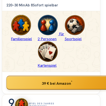
2
20–30 Min
Ab 8
Sofort spielbar
Für
Familienspiel
2 Personen
Sportspiel
Kartenspiel
*
39 €
bei Amazon
9
SPIEL DES JAHRES