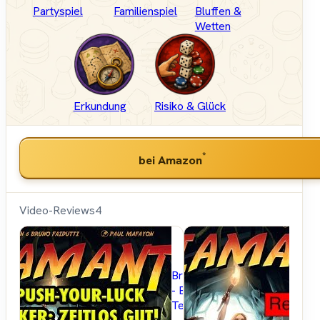
Partyspiel
Familienspiel
Bluffen &
Wetten
Erkundung
Risiko & Glück
*
bei Amazon
Video-Reviews
4
Brettspielblog.net
- Brettspiele im
Test