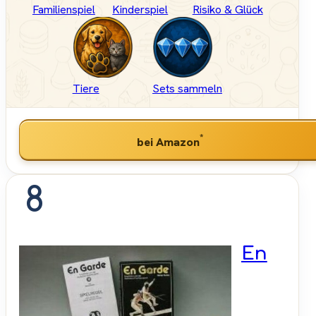
Familienspiel
Kinderspiel
Risiko & Glück
Tiere
Sets sammeln
*
bei Amazon
8
En