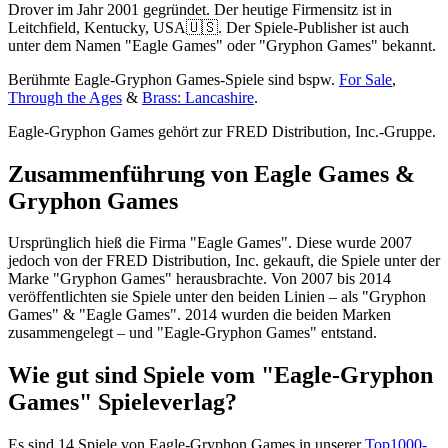
Drover im Jahr 2001 gegründet. Der heutige Firmensitz ist in
Leitchfield, Kentucky, USA🇺🇸. Der Spiele-Publisher ist auch
unter dem Namen "Eagle Games" oder "Gryphon Games" bekannt.
Berühmte Eagle-Gryphon Games-Spiele sind bspw.
For Sale
,
Through the Ages
&
Brass: Lancashire
.
Eagle-Gryphon Games gehört zur FRED Distribution, Inc.-Gruppe.
Zusammenführung von Eagle Games &
Gryphon Games
Ursprünglich hieß die Firma "Eagle Games". Diese wurde 2007
jedoch von der FRED Distribution, Inc. gekauft, die Spiele unter der
Marke "Gryphon Games" herausbrachte. Von 2007 bis 2014
veröffentlichten sie Spiele unter den beiden Linien – als "Gryphon
Games" & "Eagle Games". 2014 wurden die beiden Marken
zusammengelegt – und "Eagle-Gryphon Games" entstand.
Wie gut sind Spiele vom "Eagle-Gryphon
Games" Spieleverlag?
Es sind 14 Spiele von Eagle-Gryphon Games in unserer
Top1000-