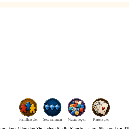
Familienspiel
Sets sammeln
Muster legen
Kartenspiel
kuratieren! Punkten Sie, indem Sie Ihr Kunstmuseum füllen und sorgfält