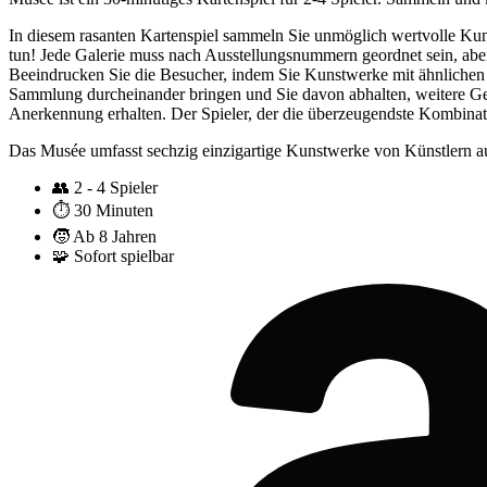
In diesem rasanten Kartenspiel sammeln Sie unmöglich wertvolle Kun
tun! Jede Galerie muss nach Ausstellungsnummern geordnet sein, aber
Beeindrucken Sie die Besucher, indem Sie Kunstwerke mit ähnlichen T
Sammlung durcheinander bringen und Sie davon abhalten, weitere Gemäld
Anerkennung erhalten. Der Spieler, der die überzeugendste Kombinati
Das Musée umfasst sechzig einzigartige Kunstwerke von Künstlern aus
👥
2 - 4 Spieler
⏱️
30 Minuten
🧒
Ab 8 Jahren
🧩
Sofort spielbar