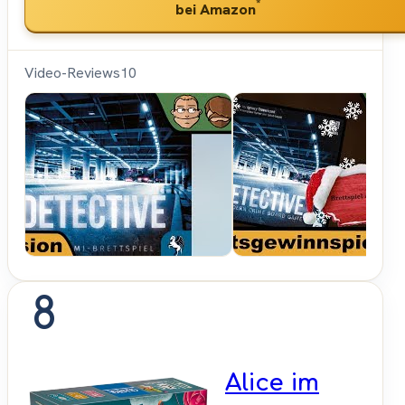
*
bei Amazon
Video-Reviews
10
Hunter &
Cron -
Brettspiele
8
Alice im