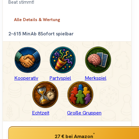
Beat stimmt!
Alle Details & Wertung
2–6
15 Min
Ab 8
Sofort spielbar
Kooperativ
Partyspiel
Merkspiel
Echtzeit
Große Gruppen
*
27 €
bei Amazon