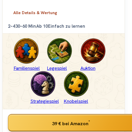
Alle Details & Wertung
2–4
30–60 Min
Ab 10
Einfach zu lernen
Familienspiel
Legespiel
Auktion
Strategiespiel
Knobelspiel
*
39 €
bei Amazon