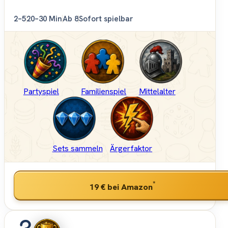
2–5
20–30 Min
Ab 8
Sofort spielbar
Partyspiel
Familienspiel
Mittelalter
Sets sammeln
Ärgerfaktor
*
19 €
bei Amazon