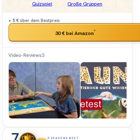
Quizspiel
Große Gruppen
+ 5 €
über dem Bestpreis
*
30 €
bei Amazon
Video-Reviews
3
Spiel
des
Jahres
5 SEASONS BEST