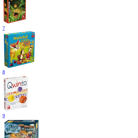
7
8
9