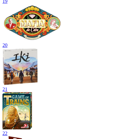
19
20
21
22