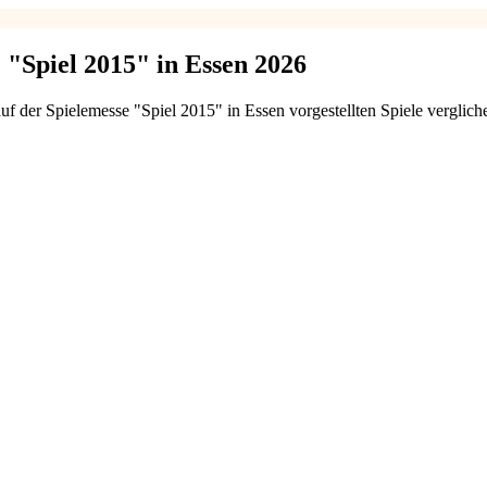
 "Spiel 2015" in Essen 2026
f der Spielemesse "Spiel 2015" in Essen vorgestellten Spiele vergliche