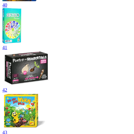
40
41
42
43