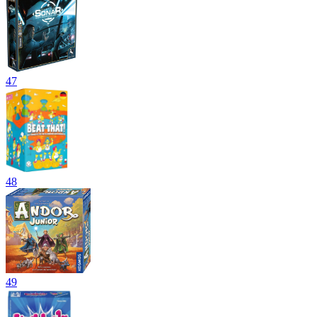
47
48
49