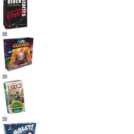
88
89
90