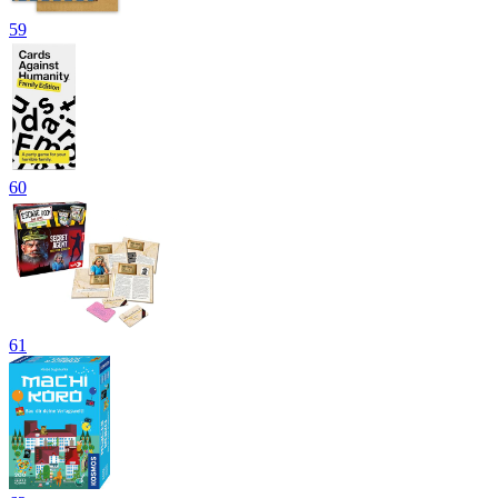
59
60
61