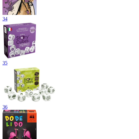
34
35
36