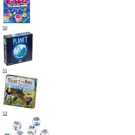
50
51
52