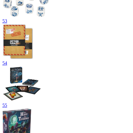
53
54
55