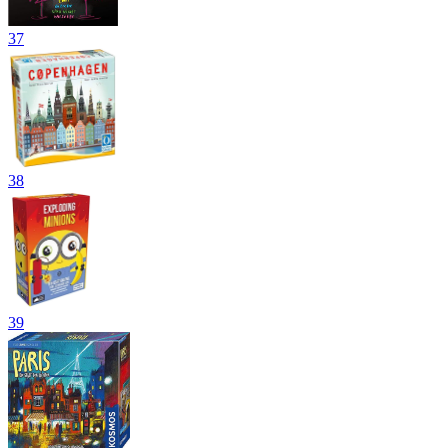
37
38
39