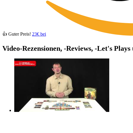
👍 Guter Preis!
23€ bei
Video-Rezensionen, -Reviews, -Let's Plays