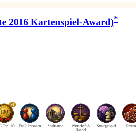
*
rte 2016 Kartenspiel-Award)
+8
 Top 100
Für 2 Personen
Zivilisation
Wirtschaft &
Strategiespiel
Drafti
Handel