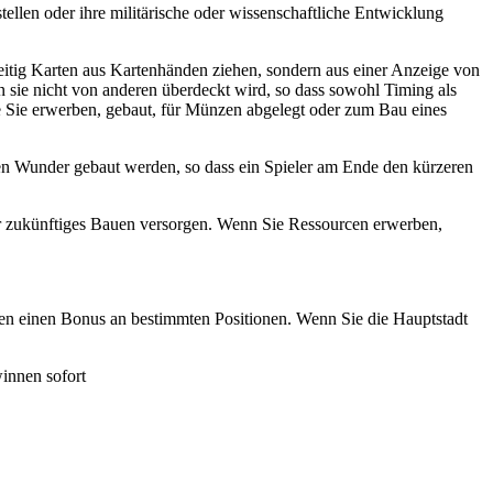
stellen oder ihre militärische oder wissenschaftliche Entwicklung
chzeitig Karten aus Kartenhänden ziehen, sondern aus einer Anzeige von
 sie nicht von anderen überdeckt wird, so dass sowohl Timing als
e Sie erwerben, gebaut, für Münzen abgelegt oder zum Bau eines
ben Wunder gebaut werden, so dass ein Spieler am Ende den kürzeren
ür zukünftiges Bauen versorgen. Wenn Sie Ressourcen erwerben,
men einen Bonus an bestimmten Positionen. Wenn Sie die Hauptstadt
innen sofort