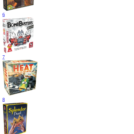
6
7
8