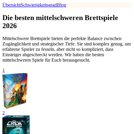
Übersicht
Schwierigkeitsgrad
Blog
Die besten mittelschweren Brettspiele
2026
Mittelschwere Brettspiele bieten die perfekte Balance zwischen
Zugänglichkeit und strategischer Tiefe. Sie sind komplex genug, um
erfahrene Spieler zu fesseln, aber nicht so kompliziert, dass
Einsteiger abgeschreckt werden. Wir haben die besten
mittelschweren Spiele für Euch herausgesucht.
1
2