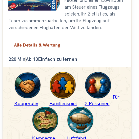
Piloten und einen Co-Piloten
am Steuer eines Flugzeugs
spielen. Ihr Ziel ist es, als
Team zusammenzuarbeiten, um Ihr Flugzeug auf
verschiedenen Flughäfen der Welt zu landen.
Alle Details & Wertung
2
20 Min
Ab 10
Einfach zu lernen
Für
Kooperativ
Familienspiel
2 Personen
Kampagne
Luftfahrt