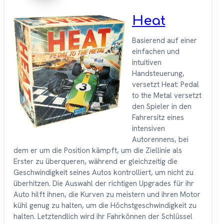
Heat
Basierend auf einer
einfachen und
intuitiven
Handsteuerung,
versetzt Heat: Pedal
to the Metal versetzt
den Spieler in den
Fahrersitz eines
intensiven
Autorennens, bei
dem er um die Position kämpft, um die Ziellinie als
Erster zu überqueren, während er gleichzeitig die
Geschwindigkeit seines Autos kontrolliert, um nicht zu
überhitzen. Die Auswahl der richtigen Upgrades für ihr
Auto hilft ihnen, die Kurven zu meistern und ihren Motor
kühl genug zu halten, um die Höchstgeschwindigkeit zu
halten. Letztendlich wird ihr Fahrkönnen der Schlüssel