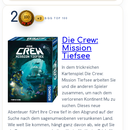
2
+2
BGG TOP 100
Die Crew:
Mission
Tiefsee
In dem trickreichen
Kartenspiel Die Crew:
Mission Tiefsee arbeiten Sie
und die anderen Spieler
zusammen, um nach dem
verlorenen Kontinent Mu zu
suchen. Dieses neue
Abenteuer führt Ihre Crew tief in den Abgrund auf der
Suche nach dem sagenumwobenen versunkenen Land.
Wie weit Sie kommen, hängt ganz davon ab, wie gut Sie