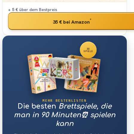
+ 5 €
über dem Bestpreis
*
35 €
bei Amazon
30
SPIELE
MEHR BESTENLISTEN
Die besten
Brettspiele, die
man in 90 Minuten⏰ spielen
kann