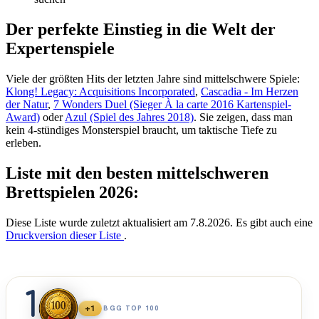
Der perfekte Einstieg in die Welt der
Expertenspiele
Viele der größten Hits der letzten Jahre sind mittelschwere Spiele:
Klong! Legacy: Acquisitions Incorporated
,
Cascadia - Im Herzen
der Natur
,
7 Wonders Duel (Sieger À la carte 2016 Kartenspiel-
Award)
oder
Azul (Spiel des Jahres 2018)
. Sie zeigen, dass man
kein 4-stündiges Monsterspiel braucht, um taktische Tiefe zu
erleben.
Liste mit den besten mittelschweren
Brettspielen 2026:
Diese Liste wurde zuletzt aktualisiert am 7.8.2026. Es gibt auch eine
Druckversion dieser Liste
.
1
+1
BGG TOP 100