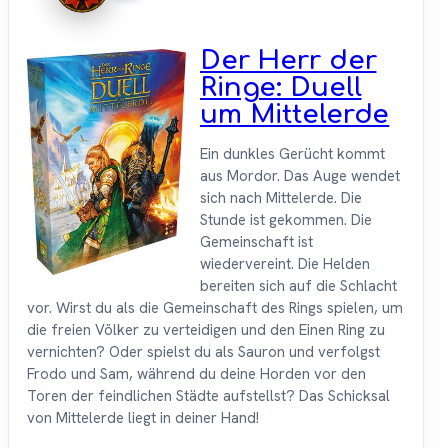
Der Herr der
Ringe: Duell
um Mittelerde
Ein dunkles Gerücht kommt
aus Mordor. Das Auge wendet
sich nach Mittelerde. Die
Stunde ist gekommen. Die
Gemeinschaft ist
wiedervereint. Die Helden
bereiten sich auf die Schlacht
vor. Wirst du als die Gemeinschaft des Rings spielen, um
die freien Völker zu verteidigen und den Einen Ring zu
vernichten? Oder spielst du als Sauron und verfolgst
Frodo und Sam, während du deine Horden vor den
Toren der feindlichen Städte aufstellst? Das Schicksal
von Mittelerde liegt in deiner Hand!