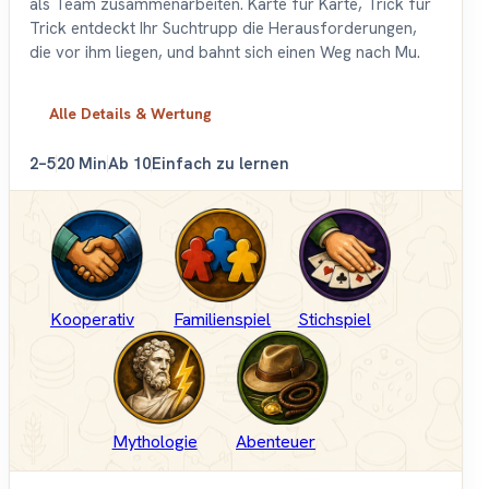
als Team zusammenarbeiten. Karte für Karte, Trick für
Trick entdeckt Ihr Suchtrupp die Herausforderungen,
die vor ihm liegen, und bahnt sich einen Weg nach Mu.
Alle Details & Wertung
2–5
20 Min
Ab 10
Einfach zu lernen
Kooperativ
Familienspiel
Stichspiel
Mythologie
Abenteuer