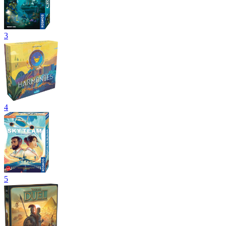
3
4
5