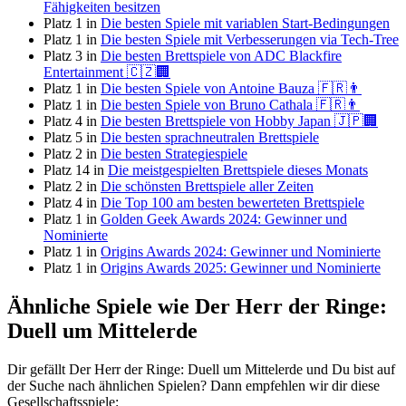
Fähigkeiten besitzen
Platz 1 in
Die besten Spiele mit variablen Start-Bedingungen
Platz 1 in
Die besten Spiele mit Verbesserungen via Tech-Tree
Platz 3 in
Die besten Brettspiele von ADC Blackfire
Entertainment 🇨🇿🏢
Platz 1 in
Die besten Spiele von Antoine Bauza 🇫🇷👨
Platz 1 in
Die besten Spiele von Bruno Cathala 🇫🇷👨
Platz 4 in
Die besten Brettspiele von Hobby Japan 🇯🇵🏢
Platz 5 in
Die besten sprachneutralen Brettspiele
Platz 2 in
Die besten Strategiespiele
Platz 14 in
Die meistgespielten Brettspiele dieses Monats
Platz 2 in
Die schönsten Brettspiele aller Zeiten
Platz 4 in
Die Top 100 am besten bewerteten Brettspiele
Platz 1 in
Golden Geek Awards 2024: Gewinner und
Nominierte
Platz 1 in
Origins Awards 2024: Gewinner und Nominierte
Platz 1 in
Origins Awards 2025: Gewinner und Nominierte
Ähnliche Spiele wie Der Herr der Ringe:
Duell um Mittelerde
Dir gefällt Der Herr der Ringe: Duell um Mittelerde und Du bist auf
der Suche nach ähnlichen Spielen? Dann empfehlen wir dir diese
Gesellschaftsspiele: