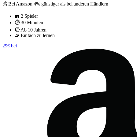
💰 Bei Amazon 4% günstiger als bei anderen Händlern
👥
2 Spieler
⏱️
30 Minuten
🧒
Ab 10 Jahren
🧩
Einfach zu lernen
29€ bei