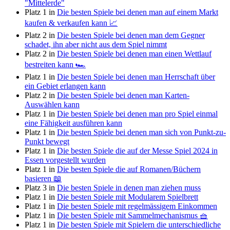
"Mittelerde"
Platz 1 in
Die besten Spiele bei denen man auf einem Markt
kaufen & verkaufen kann 📈
Platz 2 in
Die besten Spiele bei denen man dem Gegner
schadet, ihn aber nicht aus dem Spiel nimmt
Platz 2 in
Die besten Spiele bei denen man einen Wettlauf
bestreiten kann 🏎
Platz 1 in
Die besten Spiele bei denen man Herrschaft über
ein Gebiet erlangen kann
Platz 2 in
Die besten Spiele bei denen man Karten-
Auswählen kann
Platz 1 in
Die besten Spiele bei denen man pro Spiel einmal
eine Fähigkeit ausführen kann
Platz 1 in
Die besten Spiele bei denen man sich von Punkt-zu-
Punkt bewegt
Platz 1 in
Die besten Spiele die auf der Messe Spiel 2024 in
Essen vorgestellt wurden
Platz 1 in
Die besten Spiele die auf Romanen/Büchern
basieren 📖
Platz 3 in
Die besten Spiele in denen man ziehen muss
Platz 1 in
Die besten Spiele mit Modularem Spielbrett
Platz 1 in
Die besten Spiele mit regelmässigem Einkommen
Platz 1 in
Die besten Spiele mit Sammelmechanismus 🧺
Platz 1 in
Die besten Spiele mit Spielern die unterschiedliche