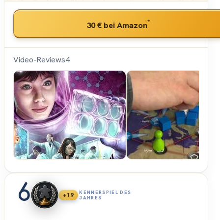
*
30 €
bei Amazon
Video-Reviews
4
Hunter &
Cron -
Brettspiele
6
KENNERSPIEL DES
+19
JAHRES