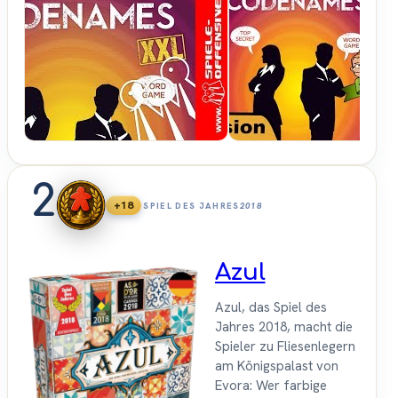
Spiele-
Offensive.de
2
+18
SPIEL DES JAHRES
2018
Azul
Azul, das Spiel des
Jahres 2018, macht die
Spieler zu Fliesenlegern
am Königspalast von
Evora: Wer farbige