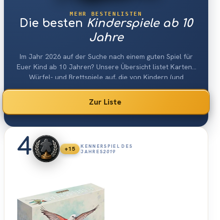
MEHR BESTENLISTEN
Die besten
Kinderspiele ab 10
Jahre
Im Jahr 2026 auf der Suche nach einem guten Spiel für
Euer Kind ab 10 Jahren? Unsere Übersicht listet Karten-,
Würfel- und Brettspiele auf, die von Kindern (und
Erwachsenen) im Alter zwischen 10 und 12 Jahren
gespielt werden können.
Zur Liste
4
KENNERSPIEL DES
+15
JAHRES
2019