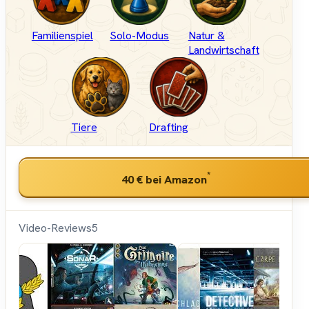
Familienspiel
Solo-Modus
Natur &
Landwirtschaft
Tiere
Drafting
*
40 €
bei Amazon
Video-Reviews
5
Hunter &
Cron -