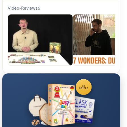
Video-Reviews
6
Spiele-
Offensive.de
30
SPIELE