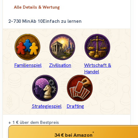
Alle Details & Wertung
2–7
30 Min
Ab 10
Einfach zu lernen
Familienspiel
Zivilisation
Wirtschaft &
Handel
Strategiespiel
Drafting
+ 1 €
über dem Bestpreis
*
34 €
bei Amazon