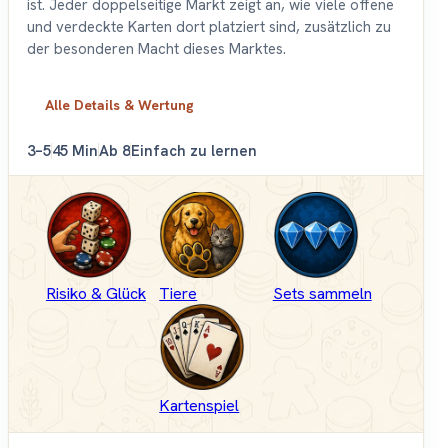
ist. Jeder doppelseitige Markt zeigt an, wie viele offene
und verdeckte Karten dort platziert sind, zusätzlich zu
der besonderen Macht dieses Marktes.
Alle Details & Wertung
3–5
45 Min
Ab 8
Einfach zu lernen
Risiko & Glück
Tiere
Sets sammeln
Kartenspiel