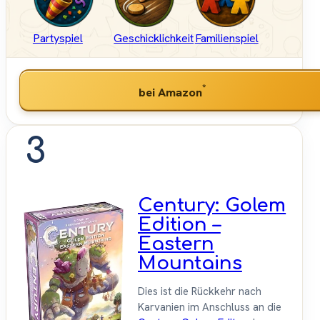
Partyspiel
Geschicklichkeit
Familienspiel
*
bei Amazon
3
Century: Golem
Edition –
Eastern
Mountains
Dies ist die Rückkehr nach
Karvanien im Anschluss an die