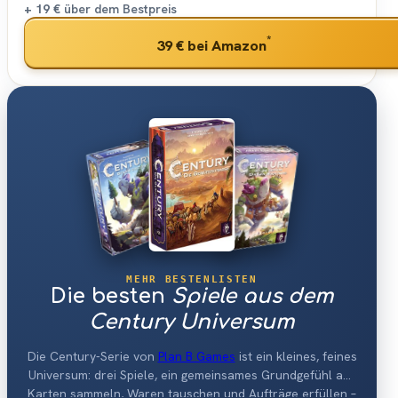
+ 19 €
über dem Bestpreis
*
39 €
bei Amazon
MEHR BESTENLISTEN
Die besten
Spiele aus dem
Century Universum
Die Century-Serie von
Plan B Games
ist ein kleines, feines
Universum: drei Spiele, ein gemeinsames Grundgefühl aus
Karten sammeln, Waren tauschen und Aufträge erfüllen –