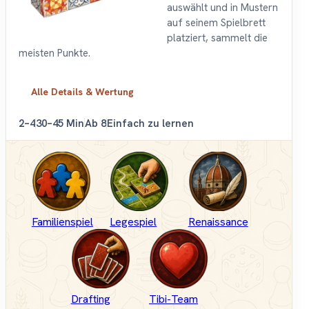
auswählt und in Mustern
auf seinem Spielbrett
platziert, sammelt die
meisten Punkte.
Alle Details & Wertung
2–4
30–45 Min
Ab 8
Einfach zu lernen
Familienspiel
Legespiel
Renaissance
Drafting
Tibi-Team