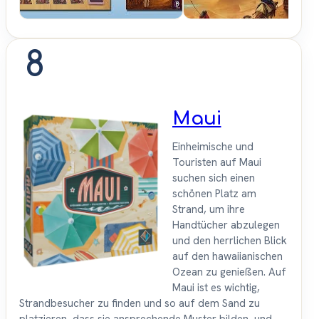
8
Maui
Einheimische und
Touristen auf Maui
suchen sich einen
schönen Platz am
Strand, um ihre
Handtücher abzulegen
und den herrlichen Blick
auf den hawaiianischen
Ozean zu genießen. Auf
Maui ist es wichtig,
Strandbesucher zu finden und so auf dem Sand zu
platzieren, dass sie ansprechende Muster bilden, und