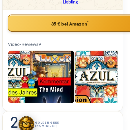
Liebling
*
35 €
bei Amazon
Video-Reviews
9
Spielama
2
GOLDEN GEEK
(NOMINIERT)