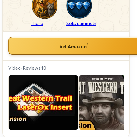
Tiere
Sets sammeln
*
bei Amazon
Video-Reviews
10
Spielama