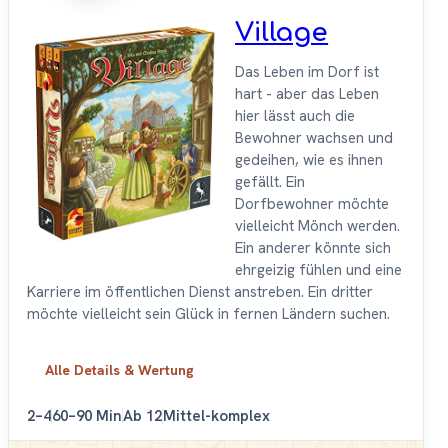
Village
Das Leben im Dorf ist
hart - aber das Leben
hier lässt auch die
Bewohner wachsen und
gedeihen, wie es ihnen
gefällt. Ein
Dorfbewohner möchte
vielleicht Mönch werden.
Ein anderer könnte sich
ehrgeizig fühlen und eine
Karriere im öffentlichen Dienst anstreben. Ein dritter
möchte vielleicht sein Glück in fernen Ländern suchen.
Alle Details & Wertung
2–4
60–90 Min
Ab 12
Mittel-komplex