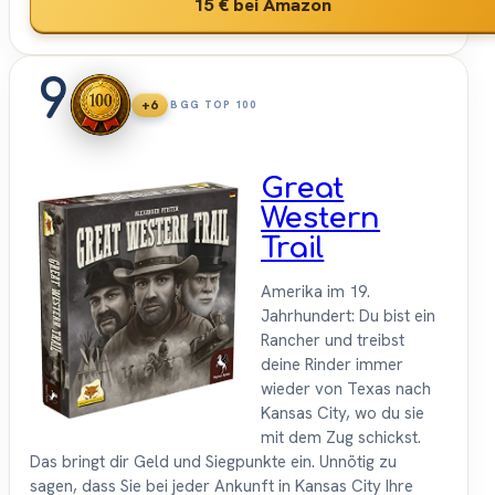
15 €
bei Amazon
9
+6
BGG TOP 100
Great
Western
Trail
Amerika im 19.
Jahrhundert: Du bist ein
Rancher und treibst
deine Rinder immer
wieder von Texas nach
Kansas City, wo du sie
mit dem Zug schickst.
Das bringt dir Geld und Siegpunkte ein. Unnötig zu
sagen, dass Sie bei jeder Ankunft in Kansas City Ihre