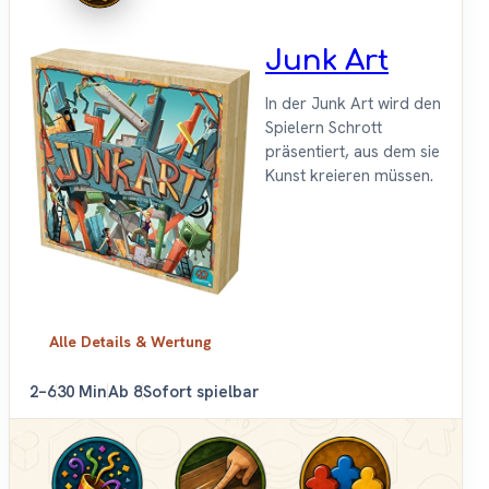
Junk Art
In der Junk Art wird den
Spielern Schrott
präsentiert, aus dem sie
Kunst kreieren müssen.
Alle Details & Wertung
2–6
30 Min
Ab 8
Sofort spielbar