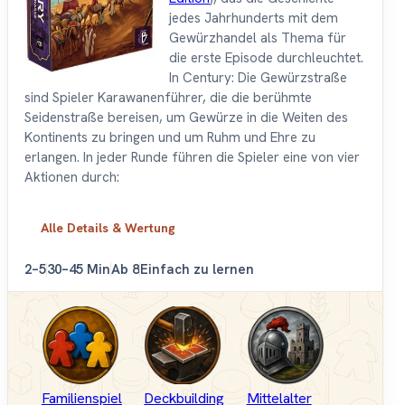
jedes Jahrhunderts mit dem
Gewürzhandel als Thema für
die erste Episode durchleuchtet.
In Century: Die Gewürzstraße
sind Spieler Karawanenführer, die die berühmte
Seidenstraße bereisen, um Gewürze in die Weiten des
Kontinents zu bringen und um Ruhm und Ehre zu
erlangen. In jeder Runde führen die Spieler eine von vier
Aktionen durch:
Alle Details & Wertung
2–5
30–45 Min
Ab 8
Einfach zu lernen
Familienspiel
Deckbuilding
Mittelalter