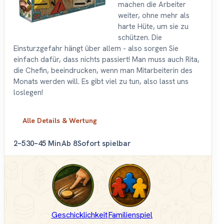
machen die Arbeiter
weiter, ohne mehr als
harte Hüte, um sie zu
schützen. Die
Einsturzgefahr hängt über allem - also sorgen Sie
einfach dafür, dass nichts passiert! Man muss auch Rita,
die Chefin, beeindrucken, wenn man Mitarbeiterin des
Monats werden will. Es gibt viel zu tun, also lasst uns
loslegen!
Alle Details & Wertung
2–5
30–45 Min
Ab 8
Sofort spielbar
Geschicklichkeit
Familienspiel