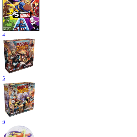
4
5
6