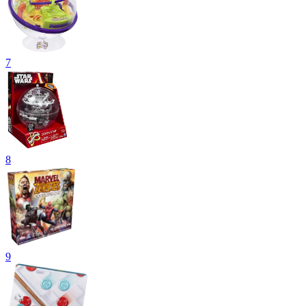
7
8
9