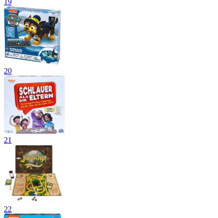
19
20
21
22