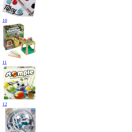
10
11
12