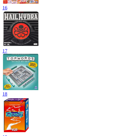
16
17
18