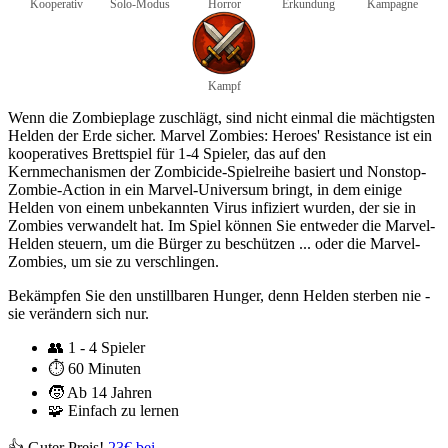
Kooperativ
Solo-Modus
Horror
Erkundung
Kampagne
Kampf
Wenn die Zombieplage zuschlägt, sind nicht einmal die mächtigsten
Helden der Erde sicher. Marvel Zombies: Heroes' Resistance ist ein
kooperatives Brettspiel für 1-4 Spieler, das auf den
Kernmechanismen der Zombicide-Spielreihe basiert und Nonstop-
Zombie-Action in ein Marvel-Universum bringt, in dem einige
Helden von einem unbekannten Virus infiziert wurden, der sie in
Zombies verwandelt hat. Im Spiel können Sie entweder die Marvel-
Helden steuern, um die Bürger zu beschützen ... oder die Marvel-
Zombies, um sie zu verschlingen.
Bekämpfen Sie den unstillbaren Hunger, denn Helden sterben nie -
sie verändern sich nur.
👥
1 - 4 Spieler
⏱️
60 Minuten
🧒
Ab 14 Jahren
🧩
Einfach zu lernen
👍 Guter Preis!
23€ bei