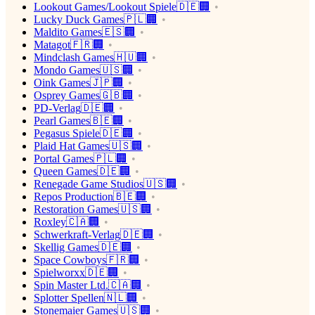
Lookout Games/Lookout Spiele🇩🇪🏢
Lucky Duck Games🇵🇱🏢
Maldito Games🇪🇸🏢
Matagot🇫🇷🏢
Mindclash Games🇭🇺🏢
Mondo Games🇺🇸🏢
Oink Games🇯🇵🏢
Osprey Games🇬🇧🏢
PD-Verlag🇩🇪🏢
Pearl Games🇧🇪🏢
Pegasus Spiele🇩🇪🏢
Plaid Hat Games🇺🇸🏢
Portal Games🇵🇱🏢
Queen Games🇩🇪🏢
Renegade Game Studios🇺🇸🏢
Repos Production🇧🇪🏢
Restoration Games🇺🇸🏢
Roxley🇨🇦🏢
Schwerkraft-Verlag🇩🇪🏢
Skellig Games🇩🇪🏢
Space Cowboys🇫🇷🏢
Spielworxx🇩🇪🏢
Spin Master Ltd.🇨🇦🏢
Splotter Spellen🇳🇱🏢
Stonemaier Games🇺🇸🏢