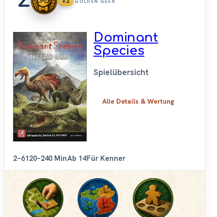
+2
GOLDEN GEEK
Dominant
Species
Spielübersicht
Alle Details & Wertung
2–6
120–240 Min
Ab 14
Für Kenner