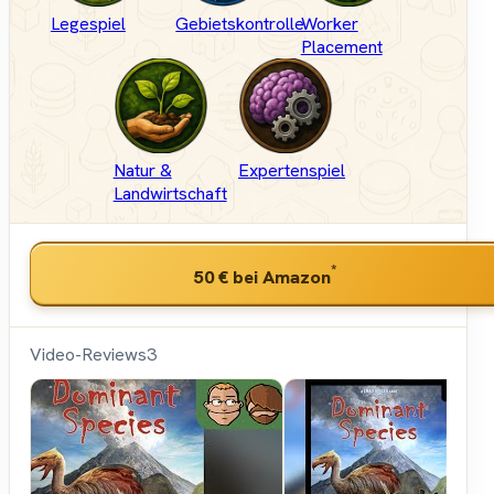
Legespiel
Gebietskontrolle
Worker
Placement
Natur &
Expertenspiel
Landwirtschaft
*
50 €
bei Amazon
Video-Reviews
3
Hunter &
Cron -