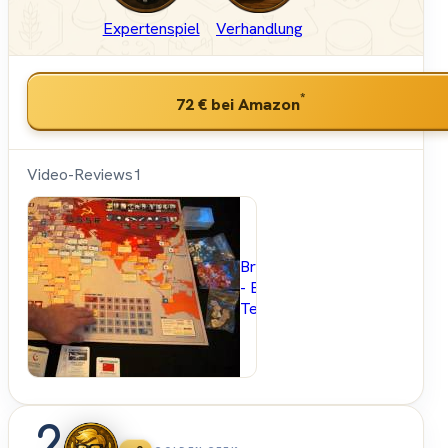
Expertenspiel
Verhandlung
*
72 €
bei Amazon
Video-Reviews
1
Brettspielblog.net
- Brettspiele im
Test
2