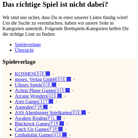
Das richtige Spiel ist nicht dabei?
Wir sind uns sicher, dass Du in einer unserer Listen fündig wirst!
Um die Suche zu vereinfachen, haben wir unsere Seite in
Kategorien unterteilt. Folgende Brettspiele-Kategorien helfen Dir
die richtige Liste zu finden:
Spieleverlage
Übersicht
Spieleverlage
KOSMOS🇩🇪🏢
moses. Verlag GmbH🇩🇪🏢
Ulisses Spiele🇩🇪🏢
Action Phase Games🇺🇸🏢
Arcane Wonders🇺🇸🏢
Ares Games🇮🇹🏢
Asmodee🇫🇷🏢
ASS Altenburger Spielkarten🇩🇪🏢
Awaken Realms🇵🇱🏢
Blackrock Games🇫🇷🏢
Catch Up Games🇫🇷🏢
Cephalofair Games🇺🇸🏢