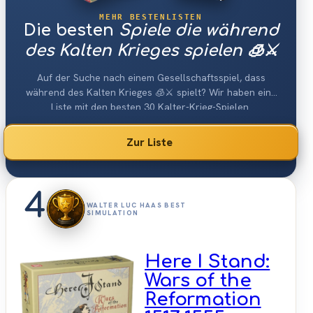
MEHR BESTENLISTEN
Die besten
Spiele die während
des Kalten Krieges spielen 🧊⚔️
Auf der Suche nach einem Gesellschaftsspiel, dass
während des Kalten Krieges 🧊⚔️ spielt? Wir haben eine
Liste mit den besten 30 Kalter-Krieg-Spielen.
Zur Liste
4
WALTER LUC HAAS BEST
SIMULATION
Here I Stand:
Wars of the
Reformation