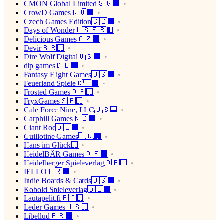
CMON Global Limited🇸🇬🏢
CrowD Games🇷🇺🏢
Czech Games Edition🇨🇿🏢
Days of Wonder🇺🇸🇫🇷🏢
Delicious Games🇨🇿🏢
Devir🇧🇷🏢
Dire Wolf Digital🇺🇸🏢
dlp games🇩🇪🏢
Fantasy Flight Games🇺🇸🏢
Feuerland Spiele🇩🇪🏢
Frosted Games🇩🇪🏢
FryxGames🇸🇪🏢
Gale Force Nine, LLC🇺🇸🏢
Garphill Games🇳🇿🏢
Giant Roc🇩🇪🏢
Guillotine Games🇫🇷🏢
Hans im Glück🏢
HeidelBÄR Games🇩🇪🏢
Heidelberger Spieleverlag🇩🇪🏢
IELLO🇫🇷🏢
Indie Boards & Cards🇺🇸🏢
Kobold Spieleverlag🇩🇪🏢
Lautapelit.fi🇫🇮🏢
Leder Games🇺🇸🏢
Libellud🇫🇷🏢