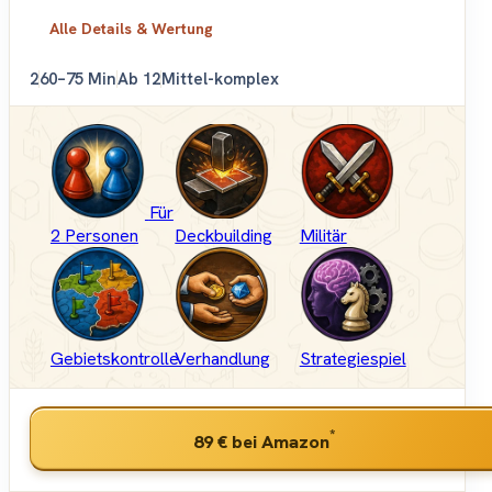
Alle Details & Wertung
2
60–75 Min
Ab 12
Mittel-komplex
Für
2 Personen
Deckbuilding
Militär
Gebietskontrolle
Verhandlung
Strategiespiel
*
89 €
bei Amazon