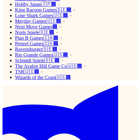
Hobby Japan🇯🇵🏢
King Racoon Games🇩🇪🏢
Lone Shark Games🇺🇸🏢
Mayday Games🇺🇸🏢
Next Move Games🏢
Noris Spiele🇩🇪🏢
Plan B Games🇨🇦🏢
Pretzel Games🇨🇦🏢
Ravensburger🇩🇪🏢
Rio Grande Games🇺🇸🏢
Schmidt Spiele🇩🇪🏢
The Avalon Hill Game Co🇺🇸🏢
TSR🇺🇸🏢
Wizards of the Coast🇺🇸🏢