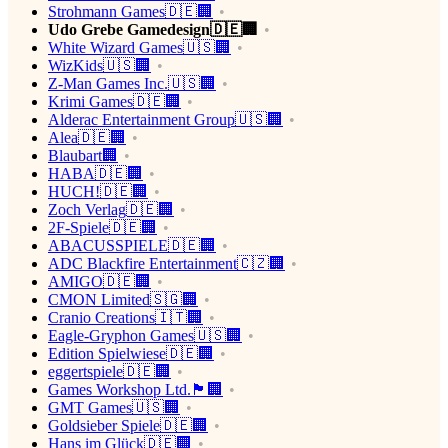
Strohmann Games🇩🇪🏢
Udo Grebe Gamedesign🇩🇪🏢
White Wizard Games🇺🇸🏢
WizKids🇺🇸🏢
Z-Man Games Inc.🇺🇸🏢
Krimi Games🇩🇪🏢
Alderac Entertainment Group🇺🇸🏢
Alea🇩🇪🏢
Blaubart🏢
HABA🇩🇪🏢
HUCH!🇩🇪🏢
Zoch Verlag🇩🇪🏢
2F-Spiele🇩🇪🏢
ABACUSSPIELE🇩🇪🏢
ADC Blackfire Entertainment🇨🇿🏢
AMIGO🇩🇪🏢
CMON Limited🇸🇬🏢
Cranio Creations🇮🇹🏢
Eagle-Gryphon Games🇺🇸🏢
Edition Spielwiese🇩🇪🏢
eggertspiele🇩🇪🏢
Games Workshop Ltd.🏴󠁧󠁢󠁥󠁮󠁧󠁿🏢
GMT Games🇺🇸🏢
Goldsieber Spiele🇩🇪🏢
Hans im Glück🇩🇪🏢