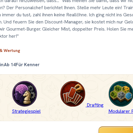
ch darauf hinzuweisen, dass... "Was meinen Sie damit, dass wir ni
? Der Personalchef berichtet Ihnen. Stelle mehr Leute ein! Train
immer du tust, zahl ihnen keine Reallöhne. Ich ging nicht ins Ges
. Und feuern Sie den Discount-Manager, sie kostet mich nur Gel
wir Gourmet-Burger. Gleicher Mist, doppelter Preis. Holen Sie m
tor her!"
s & Wertung
in
Ab 14
Für Kenner
Drafting
Strategiespiel
Modularer 