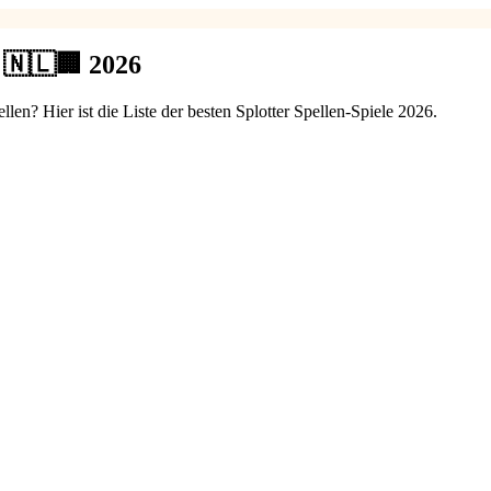
n 🇳🇱🏢 2026
len? Hier ist die Liste der besten Splotter Spellen-Spiele 2026.