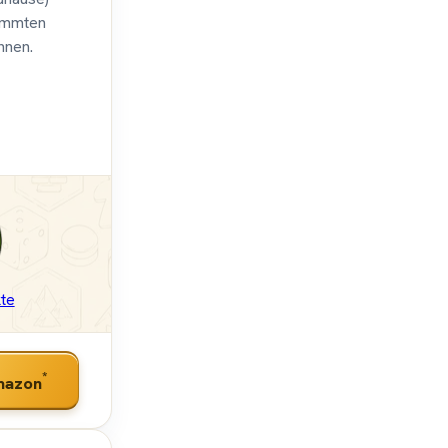
timmten
nnen.
te
*
mazon