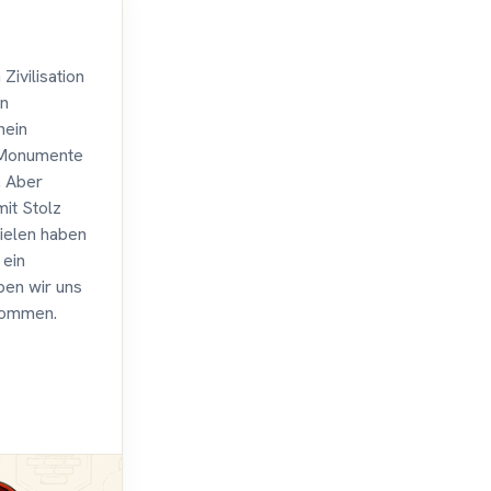
ivilisation
in
nein
e Monumente
. Aber
mit Stolz
ielen haben
 ein
ben wir uns
enommen.