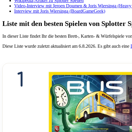
Wikipedia-Artikel zu Splotter Spellen
Video-Interview mit Jeroen Doumen & Joris Wiersinga (Heavy
Interview mit Joris Wiersinga (BoardGameGeek)
Liste mit den besten Spielen von Splotter 
In dieser Liste findet Ihr die besten Brett-, Karten- & Würfelspiele v
Diese Liste wurde zuletzt aktualisiert am 6.8.2026. Es gibt auch eine
1