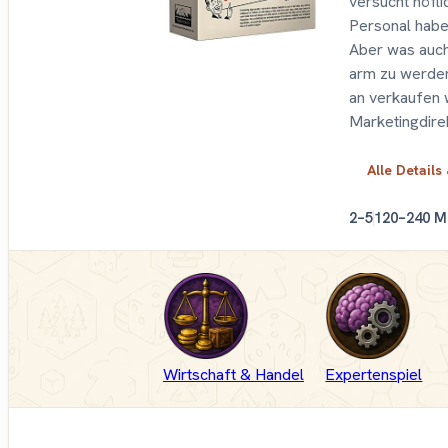
versucht höfli
Personal haben
Aber was auch 
arm zu werden
an verkaufen 
Marketingdirek
Alle Detail
2–5
120–240 M
Wirtschaft & Handel
Expertenspiel