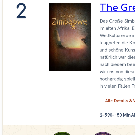
2
The Gr
Das Große Simbab
im alten Afrika.
Weltkulturerbe im
leugneten die Ko
und schöne Kunst
natürlich war di
nach diesem bee
wir uns von diese
hochgradig spiel
in vielen Fällen
Alle Details &
2–5
90–150 Min
A