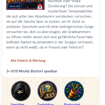
Reichtum oder totale
Zerstörung? Die stolzen und
mysteriösen Tempelwächter,
die sich unter den Abenteurern verstecken, versuchen,
sie auf die falsche Spur zu locken, um ihr Gold zu
schützen. Geschickt und mit einer betrügerischen Zunge
versuchen sie, dich zu überzeugen, die Grabkammern
zu öffnen, hinter denen sich eine gefährliche Feuerfalle
befindet. Kannst du jemandem in der Gruppe vertrauen,
wenn du nicht weißt, ob er Freund oder Feind ist?
Alle Details & Wertung
3–10
15 Min
Ab 8
Sofort spielbar
Verräter
Deduktion
Partyspiel