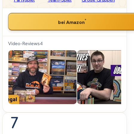
*
bei Amazon
Video-Reviews
4
Hunter &
Cron -
Brettspiele
7