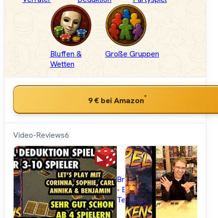
Bluffen &
Große Gruppen
Wetten
*
9 €
bei Amazon
Video-Reviews
6
Brettspielblog.net
- Brettspiele im
Test