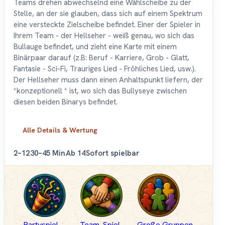
Teams drehen abwechselnd eine Wählscheibe zu der
Stelle, an der sie glauben, dass sich auf einem Spektrum
eine versteckte Zielscheibe befindet. Einer der Spieler in
Ihrem Team - der Hellseher - weiß genau, wo sich das
Bullauge befindet, und zieht eine Karte mit einem
Binärpaar darauf (z.B: Beruf - Karriere, Grob - Glatt,
Fantasie - Sci-Fi, Trauriges Lied - Fröhliches Lied, usw.).
Der Hellseher muss dann einen Anhaltspunkt liefern, der
*konzeptionell * ist, wo sich das Bullyseye zwischen
diesen beiden Binarys befindet.
Alle Details & Wertung
2–12
30–45 Min
Ab 14
Sofort spielbar
Partyspiel
Team-Spiel
Große Gruppen