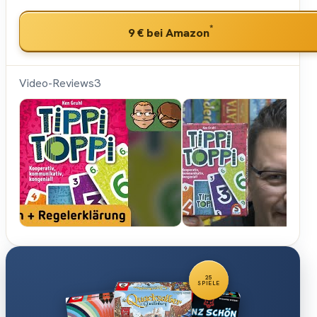
*
9 €
bei Amazon
Video-Reviews
3
Hunter &
Cron -
Brettspiele
25
SPIELE