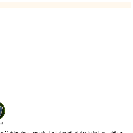
el
er Meister etwas bemerkt. Im Labyrinth gibt es jedoch unsichtbare