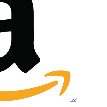
*
.de