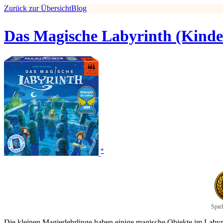
Zurück zur Übersicht
Blog
Das Magische Labyrinth (Kinder
*
Spiel
Die kleinen Magierlehrlinge haben einige magische Objekte im Labyrin