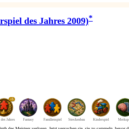
*
spiel des Jahres 2009)
+5
 des Jahres
Fantasy
Familienspiel
Streckenbau
Kinderspiel
Merkspi
th des Meisters verloren. Jetzt versuchen sie, sie zu sammeln, bevor d