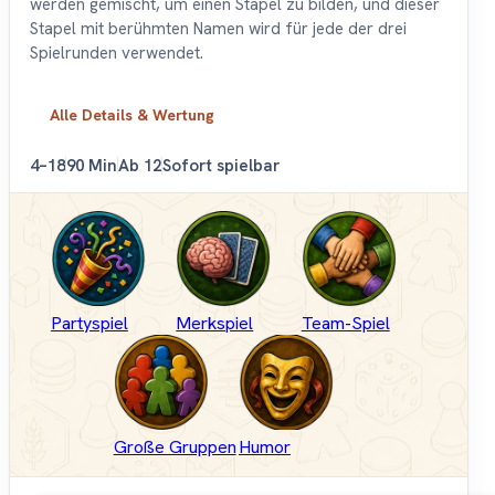
werden gemischt, um einen Stapel zu bilden, und dieser
Stapel mit berühmten Namen wird für jede der drei
Spielrunden verwendet.
Alle Details & Wertung
4–18
90 Min
Ab 12
Sofort spielbar
Partyspiel
Merkspiel
Team-Spiel
Große Gruppen
Humor