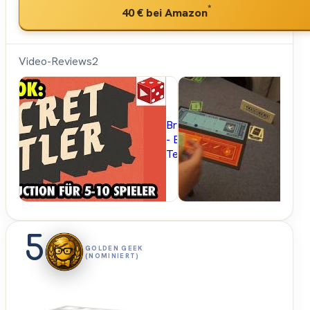
*
40 €
bei Amazon
Video-Reviews
2
Brettspielblog.net
- Brettspiele im
Test
5
GOLDEN GEEK
(NOMINIERT)