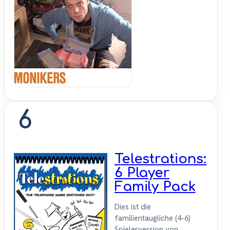
Shut
Up &
Sit
Down
6
Telestrations:
6 Player
Family Pack
Dies ist die
familientaugliche (4-6)
Spielerversion von