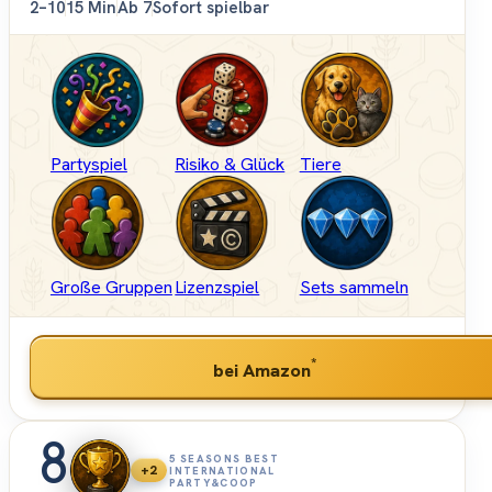
2–10
15 Min
Ab 7
Sofort spielbar
Partyspiel
Risiko & Glück
Tiere
Große Gruppen
Lizenzspiel
Sets sammeln
*
bei Amazon
8
5 SEASONS BEST
+2
INTERNATIONAL
PARTY&COOP