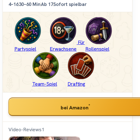
4–16
30–60 Min
Ab 17
Sofort spielbar
Für
Partyspiel
Erwachsene
Rollenspiel
Team-Spiel
Drafting
*
bei Amazon
Video-Reviews
1