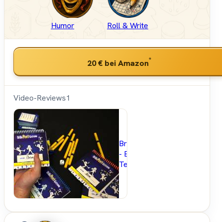
Humor
Roll & Write
*
20 €
bei Amazon
Video-Reviews
1
Brettspielblog.net
- Brettspiele im
Test