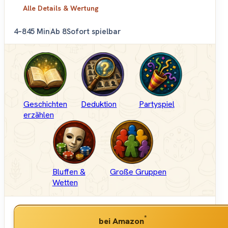
Alle Details & Wertung
4–8
45 Min
Ab 8
Sofort spielbar
Geschichten
Deduktion
Partyspiel
erzählen
Bluffen &
Große Gruppen
Wetten
*
bei Amazon