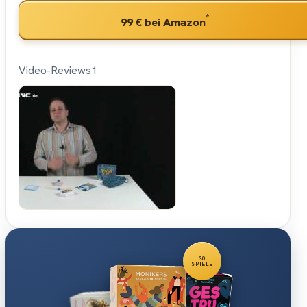
*
99 €
bei Amazon
Video-Reviews
1
Spiele-
Offensive.de
30
SPIELE