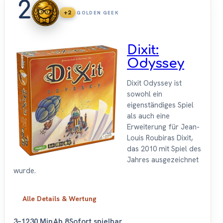
2
+2
GOLDEN GEEK
Dixit:
Odyssey
Dixit Odyssey ist
sowohl ein
eigenständiges Spiel
als auch eine
Erweiterung für Jean-
Louis Roubiras Dixit,
das 2010 mit Spiel des
Jahres ausgezeichnet
wurde.
Alle Details & Wertung
3–12
30 Min
Ab 8
Sofort spielbar