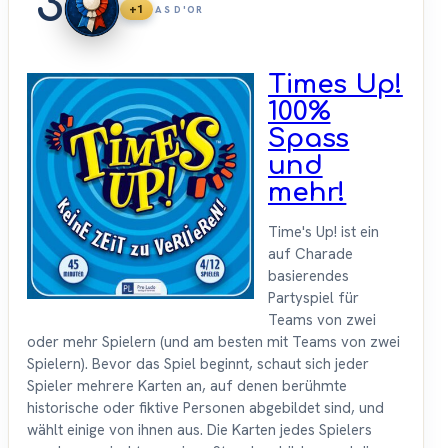
3
+1
AS D'OR
Times Up!
100%
Spass
und
mehr!
Time's Up! ist ein
auf Charade
basierendes
Partyspiel für
Teams von zwei
oder mehr Spielern (und am besten mit Teams von zwei
Spielern). Bevor das Spiel beginnt, schaut sich jeder
Spieler mehrere Karten an, auf denen berühmte
historische oder fiktive Personen abgebildet sind, und
wählt einige von ihnen aus. Die Karten jedes Spielers