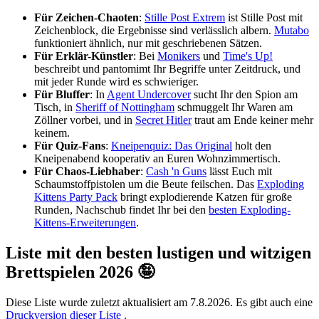
Für Zeichen-Chaoten
:
Stille Post Extrem
ist Stille Post mit
Zeichenblock, die Ergebnisse sind verlässlich albern.
Mutabo
funktioniert ähnlich, nur mit geschriebenen Sätzen.
Für Erklär-Künstler
: Bei
Monikers
und
Time's Up!
beschreibt und pantomimt Ihr Begriffe unter Zeitdruck, und
mit jeder Runde wird es schwieriger.
Für Bluffer
: In
Agent Undercover
sucht Ihr den Spion am
Tisch, in
Sheriff of Nottingham
schmuggelt Ihr Waren am
Zöllner vorbei, und in
Secret Hitler
traut am Ende keiner mehr
keinem.
Für Quiz-Fans
:
Kneipenquiz: Das Original
holt den
Kneipenabend kooperativ an Euren Wohnzimmertisch.
Für Chaos-Liebhaber
:
Cash 'n Guns
lässt Euch mit
Schaumstoffpistolen um die Beute feilschen. Das
Exploding
Kittens Party Pack
bringt explodierende Katzen für große
Runden, Nachschub findet Ihr bei den
besten Exploding-
Kittens-Erweiterungen
.
Liste mit den besten lustigen und witzigen
Brettspielen 2026 🤪
Diese Liste wurde zuletzt aktualisiert am 7.8.2026. Es gibt auch eine
Druckversion dieser Liste
.