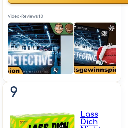
Video-Reviews
10
Hunter &
Cron -
Brettspiele
9
Lass
Dich