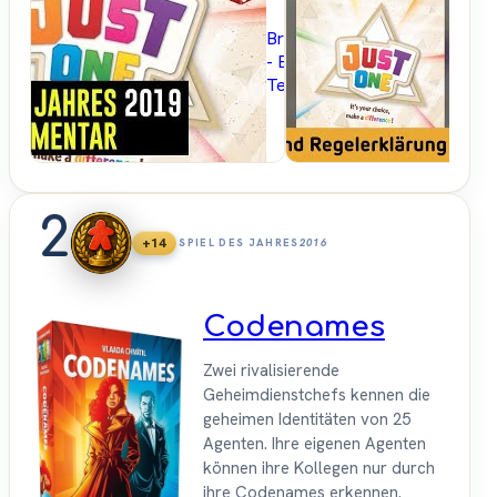
Brettspielblog.net
- Brettspiele im
Test
2
+14
SPIEL DES JAHRES
2016
Codenames
Zwei rivalisierende
Geheimdienstchefs kennen die
geheimen Identitäten von 25
Agenten. Ihre eigenen Agenten
können ihre Kollegen nur durch
ihre Codenames erkennen.