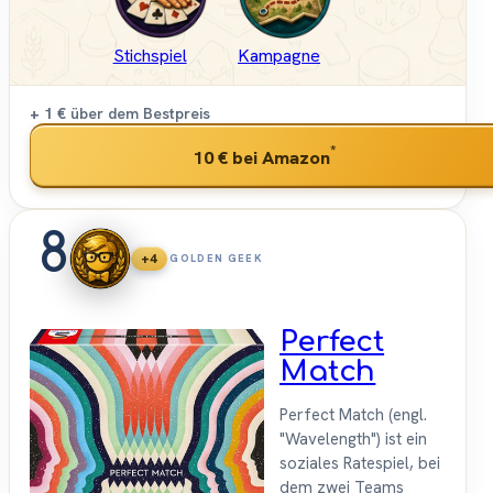
Stichspiel
Kampagne
+ 1 €
über dem Bestpreis
*
10 €
bei Amazon
8
+4
GOLDEN GEEK
Perfect
Match
Perfect Match (engl.
"Wavelength") ist ein
soziales Ratespiel, bei
dem zwei Teams