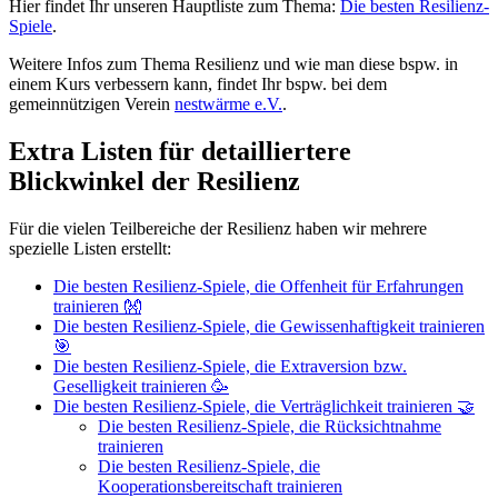
Hier findet Ihr unseren Hauptliste zum Thema:
Die besten Resilienz-
Spiele
.
Weitere Infos zum Thema Resilienz und wie man diese bspw. in
einem Kurs verbessern kann, findet Ihr bspw. bei dem
gemeinnützigen Verein
nestwärme e.V.
.
Extra Listen für detailliertere
Blickwinkel der Resilienz
Für die vielen Teilbereiche der Resilienz haben wir mehrere
spezielle Listen erstellt:
Die besten Resilienz-Spiele, die Offenheit für Erfahrungen
trainieren 👐
Die besten Resilienz-Spiele, die Gewissenhaftigkeit trainieren
🎯
Die besten Resilienz-Spiele, die Extraversion bzw.
Geselligkeit trainieren 🥳
Die besten Resilienz-Spiele, die Verträglichkeit trainieren 🤝
Die besten Resilienz-Spiele, die Rücksichtnahme
trainieren
Die besten Resilienz-Spiele, die
Kooperationsbereitschaft trainieren