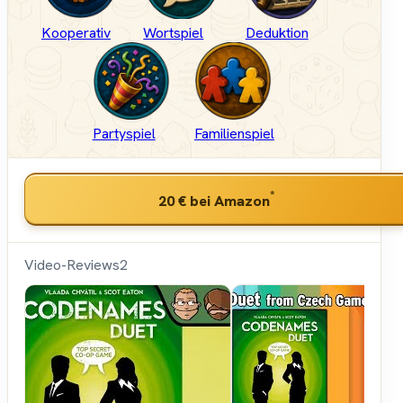
Kooperativ
Wortspiel
Deduktion
Partyspiel
Familienspiel
*
20 €
bei Amazon
Video-Reviews
2
Hunter &
Cron -
Brettspiele