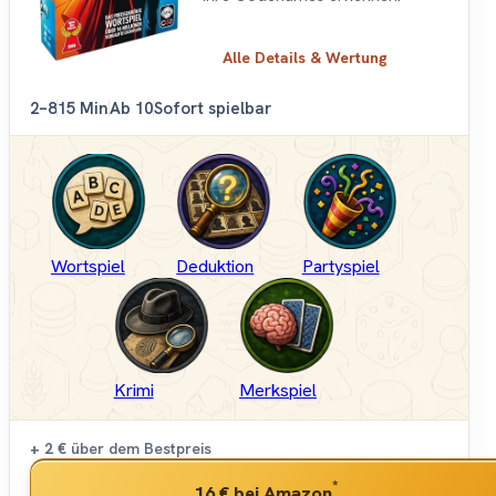
Alle Details & Wertung
2–8
15 Min
Ab 10
Sofort spielbar
Wortspiel
Deduktion
Partyspiel
Krimi
Merkspiel
+ 2 €
über dem Bestpreis
*
16 €
bei Amazon