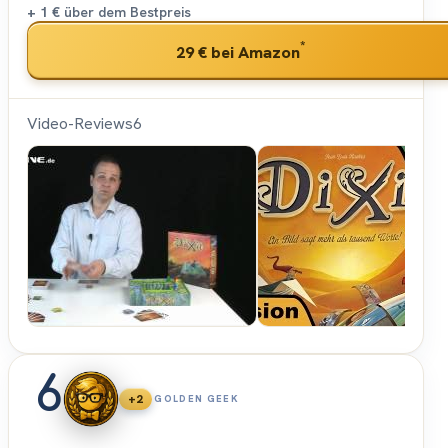
+ 1 €
über dem Bestpreis
*
29 €
bei Amazon
Video-Reviews
6
Spiele-
Offensive.de
6
+2
GOLDEN GEEK