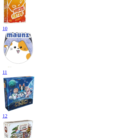
10
11
12