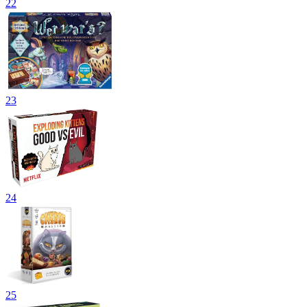
22
23
24
25