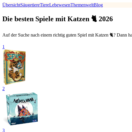
Übersicht
Säugetiere
Tiere
Lebewesen
Themenwelt
Blog
Die besten Spiele mit Katzen 🐈 2026
Auf der Suche nach einem richtig guten Spiel mit Katzen 🐈? Dann ha
1
2
3