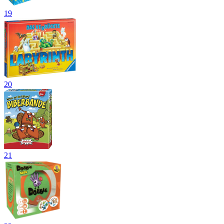
19
20
21