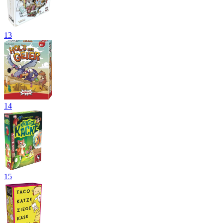
13
14
15