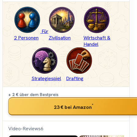
Für
2 Personen
Zivilisation
Wirtschaft &
Handel
Strategiespiel
Drafting
+ 2 €
über dem Bestpreis
*
23 €
bei Amazon
Video-Reviews
6