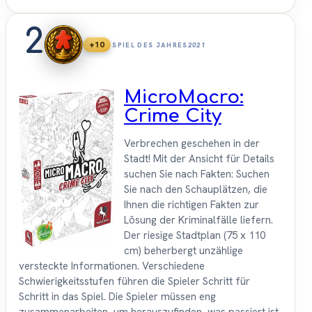
2
+10
SPIEL DES JAHRES
2021
MicroMacro:
Crime City
Verbrechen geschehen in der
Stadt! Mit der Ansicht für Details
suchen Sie nach Fakten: Suchen
Sie nach den Schauplätzen, die
Ihnen die richtigen Fakten zur
Lösung der Kriminalfälle liefern.
Der riesige Stadtplan (75 x 110
cm) beherbergt unzählige
versteckte Informationen. Verschiedene
Schwierigkeitsstufen führen die Spieler Schritt für
Schritt in das Spiel. Die Spieler müssen eng