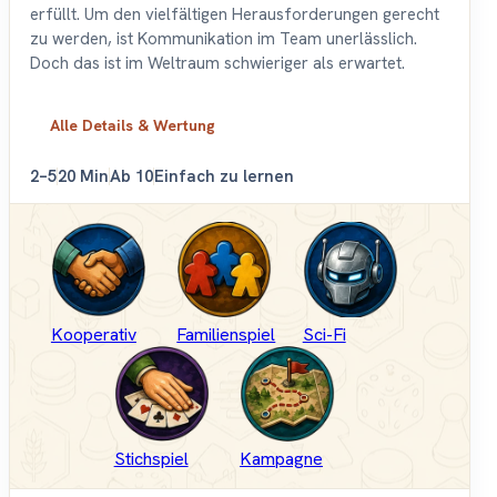
erfüllt. Um den vielfältigen Herausforderungen gerecht
zu werden, ist Kommunikation im Team unerlässlich.
Doch das ist im Weltraum schwieriger als erwartet.
Alle Details & Wertung
2–5
20 Min
Ab 10
Einfach zu lernen
Kooperativ
Familienspiel
Sci-Fi
Stichspiel
Kampagne