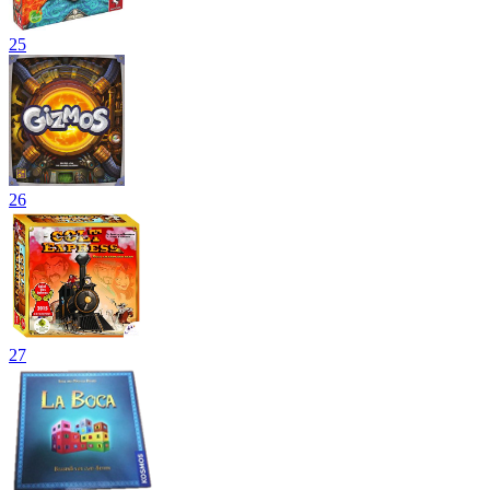
25
26
27