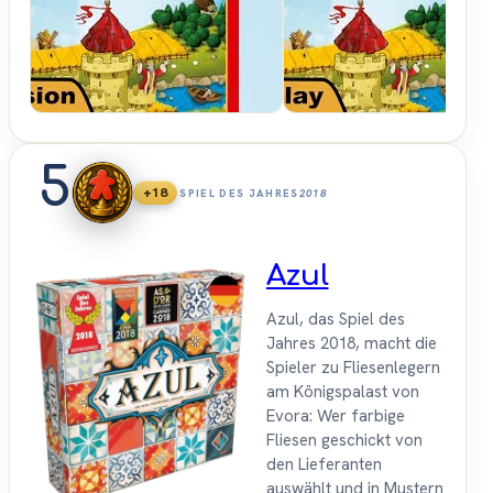
Cron -
Brettspiele
5
+18
SPIEL DES JAHRES
2018
Azul
Azul, das Spiel des
Jahres 2018, macht die
Spieler zu Fliesenlegern
am Königspalast von
Evora: Wer farbige
Fliesen geschickt von
den Lieferanten
auswählt und in Mustern