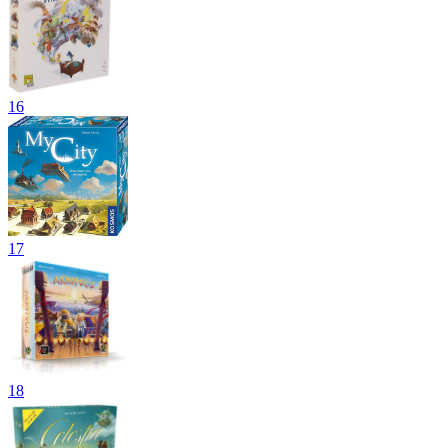
16
17
18