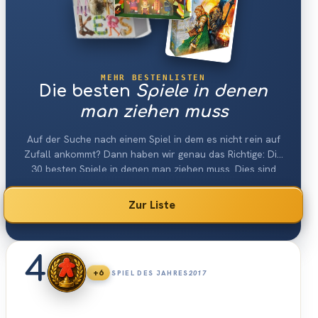
MEHR BESTENLISTEN
Die besten
Spiele in denen
man ziehen muss
Auf der Suche nach einem Spiel in dem es nicht rein auf
Zufall ankommt? Dann haben wir genau das Richtige: Die
30 besten Spiele in denen man ziehen muss. Dies sind
sog. "Drafting"-Spiele.
Zur Liste
4
+6
SPIEL DES JAHRES
2017