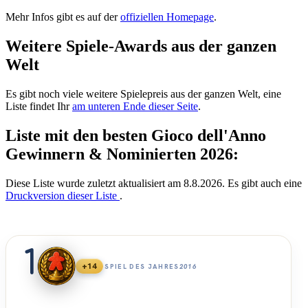
Mehr Infos gibt es auf der
offiziellen Homepage
.
Weitere Spiele-Awards aus der ganzen
Welt
Es gibt noch viele weitere Spielepreis aus der ganzen Welt, eine
Liste findet Ihr
am unteren Ende dieser Seite
.
Liste mit den besten Gioco dell'Anno
Gewinnern & Nominierten 2026:
Diese Liste wurde zuletzt aktualisiert am 8.8.2026. Es gibt auch eine
Druckversion dieser Liste
.
1
+14
SPIEL DES JAHRES
2016