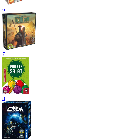
6
7
8