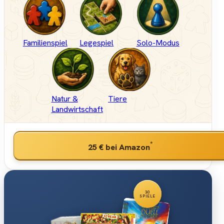
Familienspiel
Legespiel
Solo-Modus
Natur &
Tiere
Landwirtschaft
*
25 €
bei Amazon
30
SPIELE