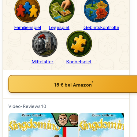
Familienspiel
Legespiel
Gebietskontrolle
Mittelalter
Knobelspiel
*
15 €
bei Amazon
Video-Reviews
10
Hunter &