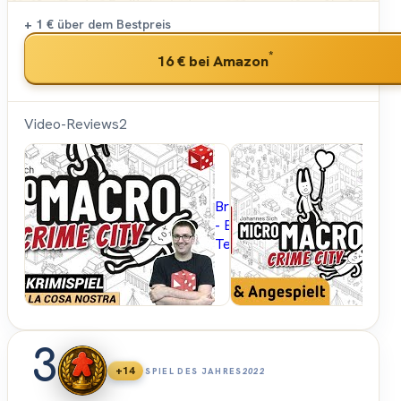
+ 1 €
über dem Bestpreis
*
16 €
bei Amazon
Video-Reviews
2
Brettspielblog.net
- Brettspiele im
Test
3
+14
SPIEL DES JAHRES
2022