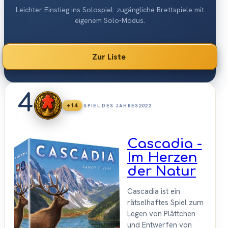
Leichter Einstieg ins Solospiel: zugängliche Brettspiele mit
eigenem Solo-Modus.
Zur Liste
4
+14
SPIEL DES JAHRES
2022
Cascadia -
Im Herzen
der Natur
Cascadia ist ein
rätselhaftes Spiel zum
Legen von Plättchen
und Entwerfen von