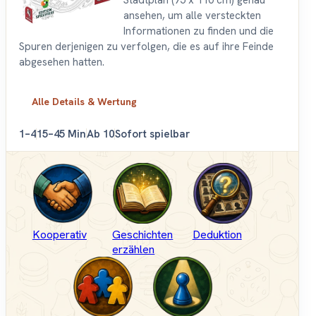
Stadtplan (75 x 110 cm) genau
ansehen, um alle versteckten
Informationen zu finden und die
Spuren derjenigen zu verfolgen, die es auf ihre Feinde
abgesehen hatten.
Alle Details & Wertung
1–4
15–45 Min
Ab 10
Sofort spielbar
Kooperativ
Geschichten
Deduktion
erzählen