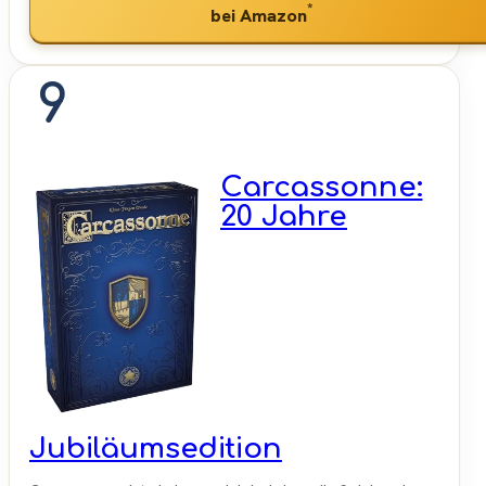
*
bei Amazon
9
Carcassonne:
20 Jahre
Jubiläumsedition