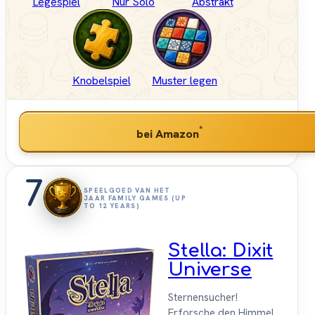
Legespiel
Nur Solo
Abstrakt
Knobelspiel
Muster legen
*
bei Amazon
7
SPEELGOED VAN HET
JAAR FAMILY GAMES (UP
TO 12 YEARS)
Stella: Dixit
Universe
Sternensucher!
Erforsche den Himmel