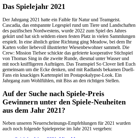
Das Spielejahr 2021
Der Jahrgang 2021 hatte ein Faible für Natur und Teamgeist.
Cascadia, das entspannte Legespiel rund um Tiere und Landschaften
des pazifischen Nordwestens, wurde 2022 zum Spiel des Jahres
gekürt und hat sich seitdem einen festen Platz in vielen Sammlungen
erspielt. In eine ähnlich grüne Richtung ging Meadow, bei dem Ihr
Karten voller liebevoll illustrierter Wiesenbewohner sammelt. Die
Crew: Mission Tiefsee schickte das gefeierte kooperative Stichspiel
von Thomas Sing in die zweite Runde, diesmal unter Wasser und
mit noch kniffligeren Aufträgen. Das Teamspiel So Clover ließ Euch
gemeinsam um die Ecke denken, und mit Radlands bekamen Duell-
Fans ein knackiges Kartenspiel im Postapokalypse-Look. Ein
Jahrgang zum Wohlfühlen, mit Biss an den richtigen Stellen.
Auf der Suche nach Spiele-Preis
Gewinnern unter den Spiele-Neuheiten
aus dem Jahr 2021?
Neben unseren Neuerscheinungs-Empfehlungen für 2021 wurden
auch noch folgende Spielepreise im Jahr 2021 vergeben: