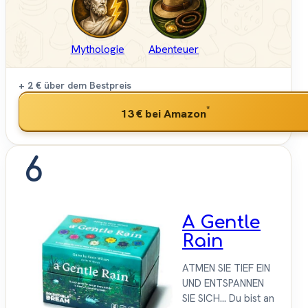
Mythologie
Abenteuer
+ 2 €
über dem Bestpreis
*
13 €
bei Amazon
6
A Gentle
Rain
ATMEN SIE TIEF EIN
UND ENTSPANNEN
SIE SICH... Du bist an