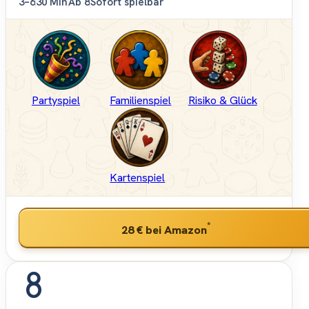
3–6
30 Min
Ab 8
Sofort spielbar
Partyspiel
Familienspiel
Risiko & Glück
Kartenspiel
*
28 €
bei Amazon
8