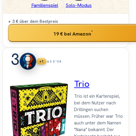
Familienspiel
Solo-Modus
+ 3 €
über dem Bestpreis
*
19 €
bei Amazon
3
+1
AS D'OR
Trio
Trio ist ein Kartenspiel,
bei dem Nutzer nach
Drillingen suchen
müssen. Früher war Trio
auch unter dem Namen
"Nana" bekannt. Der