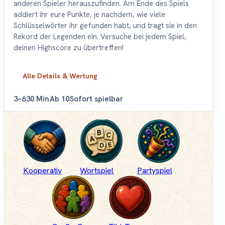
anderen Spieler herauszufinden. Am Ende des Spiels
addiert ihr eure Punkte, je nachdem, wie viele
Schlüsselwörter ihr gefunden habt, und tragt sie in den
Rekord der Legenden ein. Versuche bei jedem Spiel,
deinen Highscore zu übertreffen!
Alle Details & Wertung
3–6
30 Min
Ab 10
Sofort spielbar
Kooperativ
Wortspiel
Partyspiel