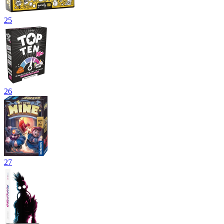
25
26
27