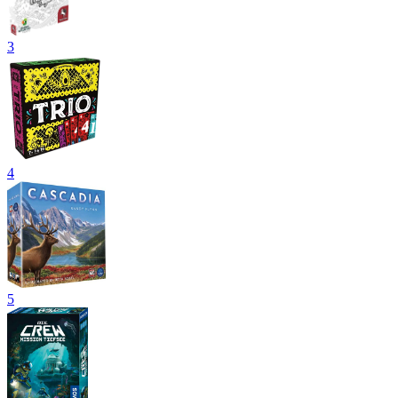
3
4
5