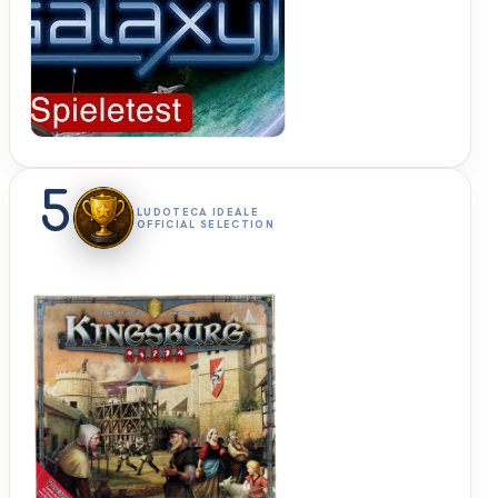
Spielama
5
LUDOTECA IDEALE
OFFICIAL SELECTION