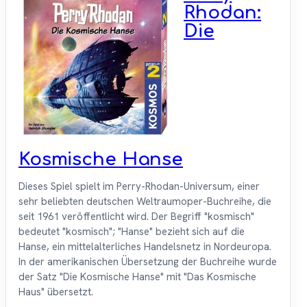
Rhodan:
Die
Kosmische Hanse
Dieses Spiel spielt im Perry-Rhodan-Universum, einer
sehr beliebten deutschen Weltraumoper-Buchreihe, die
seit 1961 veröffentlicht wird. Der Begriff "kosmisch"
bedeutet "kosmisch"; "Hanse" bezieht sich auf die
Hanse, ein mittelalterliches Handelsnetz in Nordeuropa.
In der amerikanischen Übersetzung der Buchreihe wurde
der Satz "Die Kosmische Hanse" mit "Das Kosmische
Haus" übersetzt.