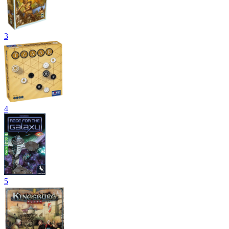
3
4
5