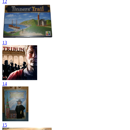
12
13
14
15