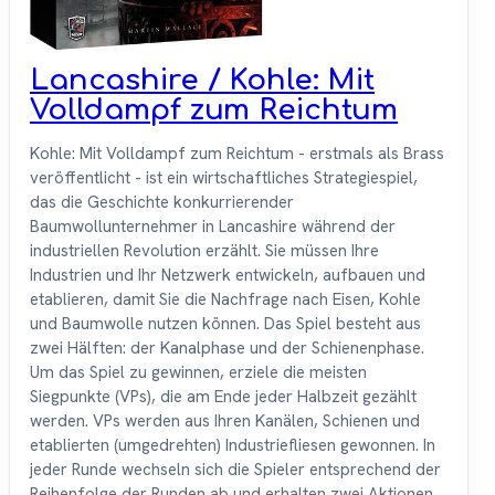
Lancashire / Kohle: Mit
Volldampf zum Reichtum
Kohle: Mit Volldampf zum Reichtum - erstmals als Brass
veröffentlicht - ist ein wirtschaftliches Strategiespiel,
das die Geschichte konkurrierender
Baumwollunternehmer in Lancashire während der
industriellen Revolution erzählt. Sie müssen Ihre
Industrien und Ihr Netzwerk entwickeln, aufbauen und
etablieren, damit Sie die Nachfrage nach Eisen, Kohle
und Baumwolle nutzen können. Das Spiel besteht aus
zwei Hälften: der Kanalphase und der Schienenphase.
Um das Spiel zu gewinnen, erziele die meisten
Siegpunkte (VPs), die am Ende jeder Halbzeit gezählt
werden. VPs werden aus Ihren Kanälen, Schienen und
etablierten (umgedrehten) Industriefliesen gewonnen. In
jeder Runde wechseln sich die Spieler entsprechend der
Reihenfolge der Runden ab und erhalten zwei Aktionen,