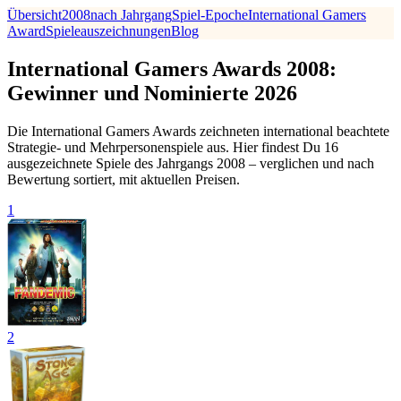
Übersicht
2008
nach Jahrgang
Spiel-Epoche
International Gamers
Award
Spieleauszeichnungen
Blog
International Gamers Awards 2008:
Gewinner und Nominierte 2026
Die International Gamers Awards zeichneten international beachtete
Strategie- und Mehrpersonenspiele aus. Hier findest Du 16
ausgezeichnete Spiele des Jahrgangs 2008 – verglichen und nach
Bewertung sortiert, mit aktuellen Preisen.
1
2