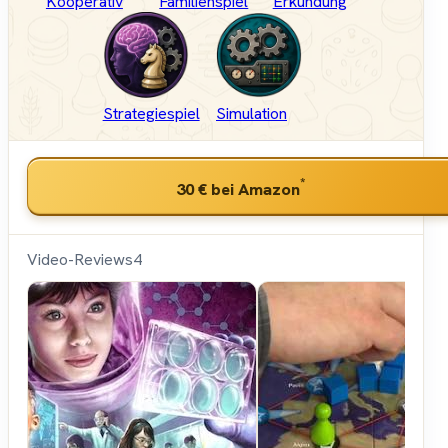
Kooperativ
Familienspiel
Erkundung
Strategiespiel
Simulation
*
30 €
bei Amazon
Video-Reviews
4
Hunter &
Cron -
Brettspiele