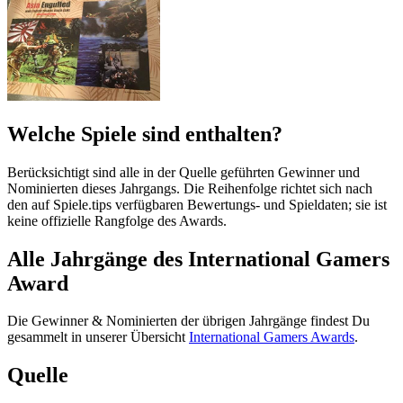
Welche Spiele sind enthalten?
Berücksichtigt sind alle in der Quelle geführten Gewinner und
Nominierten dieses Jahrgangs. Die Reihenfolge richtet sich nach
den auf Spiele.tips verfügbaren Bewertungs- und Spieldaten; sie ist
keine offizielle Rangfolge des Awards.
Alle Jahrgänge des International Gamers
Award
Die Gewinner & Nominierten der übrigen Jahrgänge findest Du
gesammelt in unserer Übersicht
International Gamers Awards
.
Quelle