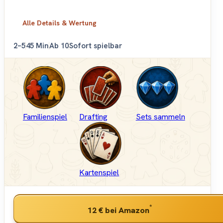
Alle Details & Wertung
2–5
45 Min
Ab 10
Sofort spielbar
Familienspiel
Drafting
Sets sammeln
Kartenspiel
*
12 €
bei Amazon