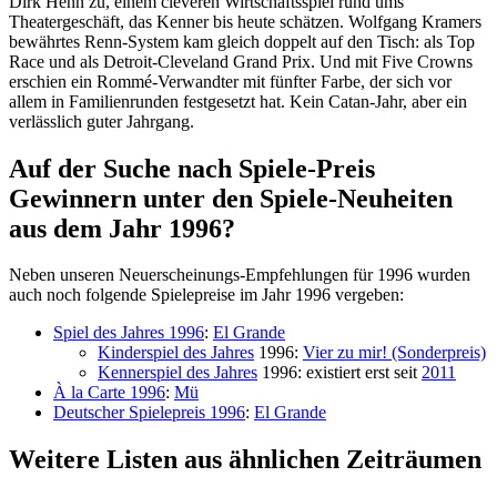
Dirk Henn zu, einem cleveren Wirtschaftsspiel rund ums
Theatergeschäft, das Kenner bis heute schätzen. Wolfgang Kramers
bewährtes Renn-System kam gleich doppelt auf den Tisch: als Top
Race und als Detroit-Cleveland Grand Prix. Und mit Five Crowns
erschien ein Rommé-Verwandter mit fünfter Farbe, der sich vor
allem in Familienrunden festgesetzt hat. Kein Catan-Jahr, aber ein
verlässlich guter Jahrgang.
Auf der Suche nach Spiele-Preis
Gewinnern unter den Spiele-Neuheiten
aus dem Jahr 1996?
Neben unseren Neuerscheinungs-Empfehlungen für 1996 wurden
auch noch folgende Spielepreise im Jahr 1996 vergeben:
Spiel des Jahres 1996
:
El Grande
Kinderspiel des Jahres
1996:
Vier zu mir! (Sonderpreis)
Kennerspiel des Jahres
1996: existiert erst seit
2011
À la Carte 1996
:
Mü
Deutscher Spielepreis 1996
:
El Grande
Weitere Listen aus ähnlichen Zeiträumen