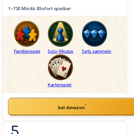
1–7
30 Min
Ab 8
Sofort spielbar
Familienspiel
Solo-Modus
Sets sammeln
Kartenspiel
*
bei Amazon
5