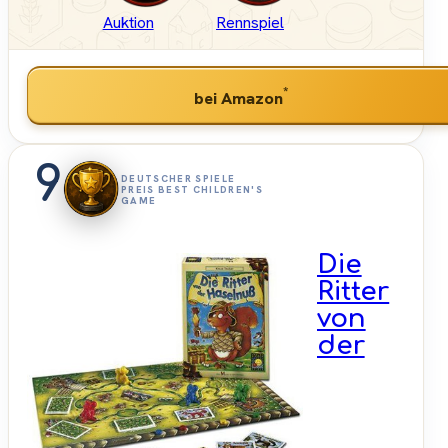
Auktion
Rennspiel
*
bei Amazon
9
DEUTSCHER SPIELE
PREIS BEST CHILDREN'S
GAME
Die
Ritter
von
der