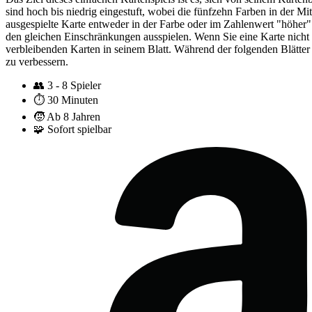
sind hoch bis niedrig eingestuft, wobei die fünfzehn Farben in der Mit
ausgespielte Karte entweder in der Farbe oder im Zahlenwert "höher" s
den gleichen Einschränkungen ausspielen. Wenn Sie eine Karte nicht au
verbleibenden Karten in seinem Blatt. Während der folgenden Blätter k
zu verbessern.
👥
3 - 8 Spieler
⏱️
30 Minuten
🧒
Ab 8 Jahren
🧩
Sofort spielbar