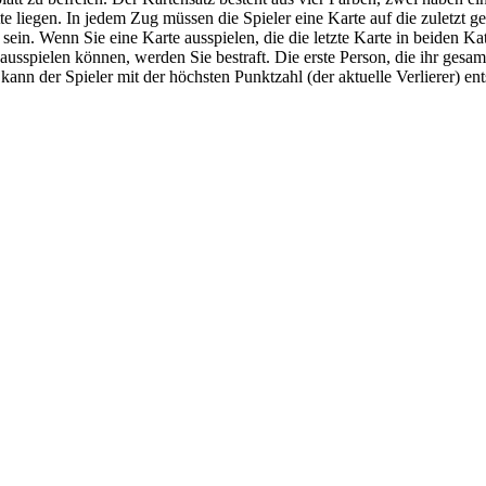
te liegen. In jedem Zug müssen die Spieler eine Karte auf die zuletzt ges
ein. Wenn Sie eine Karte ausspielen, die die letzte Karte in beiden Ka
sspielen können, werden Sie bestraft. Die erste Person, die ihr gesamte
ann der Spieler mit der höchsten Punktzahl (der aktuelle Verlierer) en