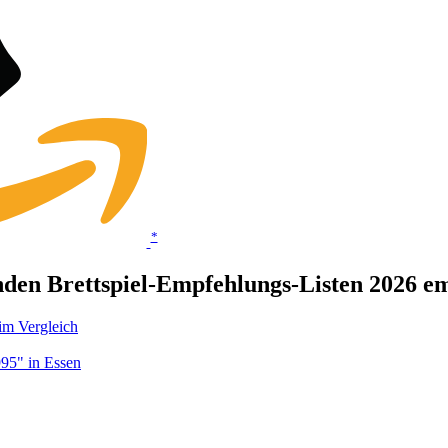
*
lgenden Brettspiel-Empfehlungs-Listen 2026 e
im Vergleich
995" in Essen