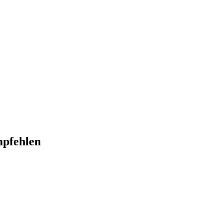
mpfehlen