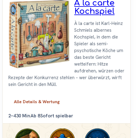
À la carte
Kochspiel
À la carte ist Karl-Heinz
Schmiels albernes
Kochspiel, in dem die
Spieler als semi-
psychotische Köche um
das beste Gericht
wetteifern: Hitze
aufdrehen, würzen oder
Rezepte der Konkurrenz stehlen – wer überwürzt, wirft
sein Gericht in den Müll.
Alle Details & Wertung
2–4
30 Min
Ab 8
Sofort spielbar