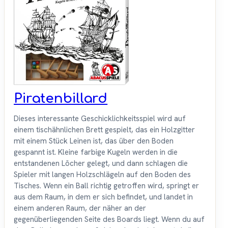
Piratenbillard
Dieses interessante Geschicklichkeitsspiel wird auf
einem tischähnlichen Brett gespielt, das ein Holzgitter
mit einem Stück Leinen ist, das über den Boden
gespannt ist. Kleine farbige Kugeln werden in die
entstandenen Löcher gelegt, und dann schlagen die
Spieler mit langen Holzschlägeln auf den Boden des
Tisches. Wenn ein Ball richtig getroffen wird, springt er
aus dem Raum, in dem er sich befindet, und landet in
einem anderen Raum, der näher an der
gegenüberliegenden Seite des Boards liegt. Wenn du auf