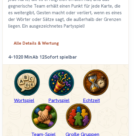
gegnerische Team erhält einen Punkt für jede Karte, die
es weitergibt, Gesten macht oder verliert, wenn es eines
der Wörter oder Sätze sagt, die außerhalb der Grenzen
liegen. Ein ausgezeichnetes Partyspiel!
Alle Details & Wertung
4–10
20 Min
Ab 12
Sofort spielbar
Wortspiel
Partyspiel
Echtzeit
Team-Spiel
Große Gruppen