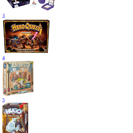
3
4
5