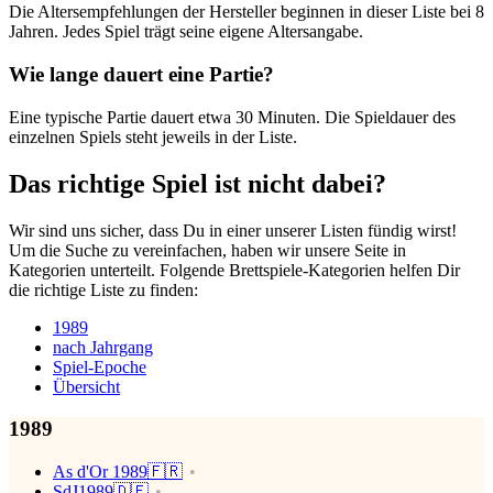
Die Altersempfehlungen der Hersteller beginnen in dieser Liste bei 8
Jahren. Jedes Spiel trägt seine eigene Altersangabe.
Wie lange dauert eine Partie?
Eine typische Partie dauert etwa 30 Minuten. Die Spieldauer des
einzelnen Spiels steht jeweils in der Liste.
Das richtige Spiel ist nicht dabei?
Wir sind uns sicher, dass Du in einer unserer Listen fündig wirst!
Um die Suche zu vereinfachen, haben wir unsere Seite in
Kategorien unterteilt. Folgende Brettspiele-Kategorien helfen Dir
die richtige Liste zu finden:
1989
nach Jahrgang
Spiel-Epoche
Übersicht
1989
As d'Or 1989🇫🇷
SdJ1989🇩🇪