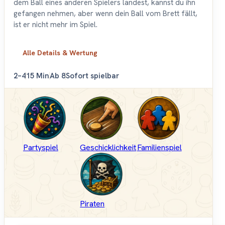
dem Ball eines anderen Spielers landest, kannst du ihn
gefangen nehmen, aber wenn dein Ball vom Brett fällt,
ist er nicht mehr im Spiel.
Alle Details & Wertung
2–4
15 Min
Ab 8
Sofort spielbar
Partyspiel
Geschicklichkeit
Familienspiel
Piraten