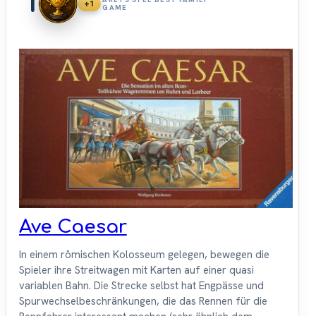
1
+1
GAME
Ave Caesar
In einem römischen Kolosseum gelegen, bewegen die
Spieler ihre Streitwagen mit Karten auf einer quasi
variablen Bahn. Die Strecke selbst hat Engpässe und
Spurwechselbeschränkungen, die das Rennen für die