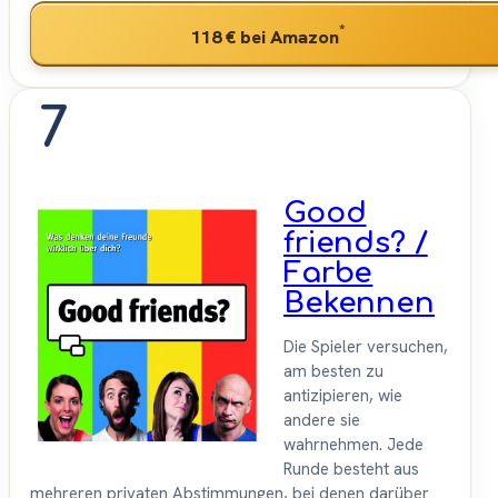
*
118 €
bei Amazon
7
Good
friends? /
Farbe
Bekennen
Die Spieler versuchen,
am besten zu
antizipieren, wie
andere sie
wahrnehmen. Jede
Runde besteht aus
mehreren privaten Abstimmungen, bei denen darüber