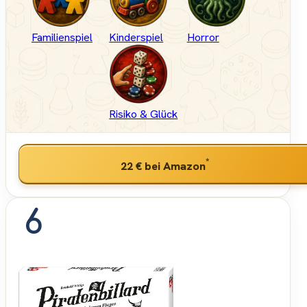
Familienspiel
Kinderspiel
Horror
Risiko & Glück
*
22 €
bei Amazon
6