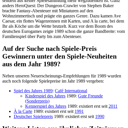
seitdem aus keiner Spielesammlung mehr wegzudenken ist. Ganz
anders HeroQuest: Der Dungeon-Crawler von Stephen Baker
brachte Fantasy-Abenteuer mit Miniaturen auf den
Wohnzimmertisch und prägte ein ganzes Genre. Dazu kamen Ave
Caesar, ein flottes Wagenrennen mit Karten, und A la carte, bei dem
Ihr als Köche um die Wette brutzelt. Kurz vor dem Boom des
deutschen Eurogames zeigte 1989 schon die ganze Bandbreite: vom
Familienspiel über Party bis zum Abenteuer.
Auf der Suche nach Spiele-Preis
Gewinnern unter den Spiele-Neuheiten
aus dem Jahr 1989?
Neben unseren Neuerscheinungs-Empfehlungen für 1989 wurden
auch noch folgende Spielepreise im Jahr 1989 vergeben:
Spiel des Jahres 1989
:
Café International
Kinderspiel des Jahres
1989:
Gute Freunde
(Sonderpreis)
Kennerspiel des Jahres
1989: existiert erst seit
2011
À la Carte
1989: existiert erst seit
1991
Deutscher Spielepreis
1989: existiert erst seit
1990