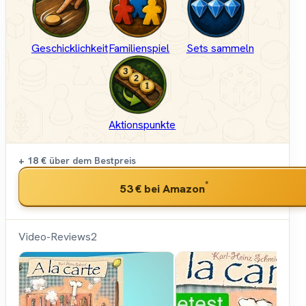
Geschicklichkeit
Familienspiel
Sets sammeln
Aktionspunkte
+ 18 €
über dem Bestpreis
*
53 €
bei Amazon
Video-Reviews
2