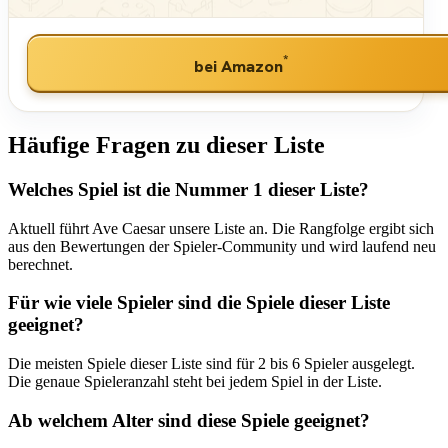
*
bei Amazon
Häufige Fragen zu dieser Liste
Welches Spiel ist die Nummer 1 dieser Liste?
Aktuell führt Ave Caesar unsere Liste an. Die Rangfolge ergibt sich
aus den Bewertungen der Spieler-Community und wird laufend neu
berechnet.
Für wie viele Spieler sind die Spiele dieser Liste
geeignet?
Die meisten Spiele dieser Liste sind für 2 bis 6 Spieler ausgelegt.
Die genaue Spieleranzahl steht bei jedem Spiel in der Liste.
Ab welchem Alter sind diese Spiele geeignet?