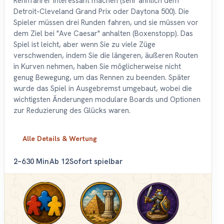
Rennfahrer interessant machen (sehr ähnlich dem
Detroit-Cleveland Grand Prix oder Daytona 500). Die
Spieler müssen drei Runden fahren, und sie müssen vor
dem Ziel bei "Ave Caesar" anhalten (Boxenstopp). Das
Spiel ist leicht, aber wenn Sie zu viele Züge
verschwenden, indem Sie die längeren, äußeren Routen
in Kurven nehmen, haben Sie möglicherweise nicht
genug Bewegung, um das Rennen zu beenden. Später
wurde das Spiel in Ausgebremst umgebaut, wobei die
wichtigsten Änderungen modulare Boards und Optionen
zur Reduzierung des Glücks waren.
Alle Details & Wertung
2–6
30 Min
Ab 12
Sofort spielbar