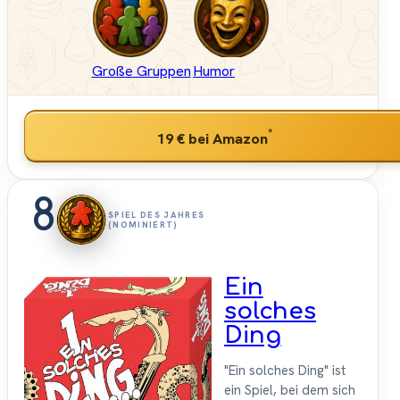
Große Gruppen
Humor
*
19 €
bei Amazon
8
SPIEL DES JAHRES
(NOMINIERT)
Ein
solches
Ding
"Ein solches Ding" ist
ein Spiel, bei dem sich