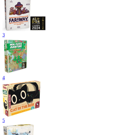
3
4
5