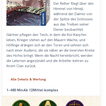
Der Reiher fliegt über den
Himmel von Himeji,
während der Daimio von
der Spitze des Schlosses
aus das Treiben seiner
Diener beobachtet.
Gärtner pflegen den Teich, in dem die Koi-Karpfen
leben, Krieger stehen auf den Mauern Wache, und
Höflinge drängen sich an den Toren und sehnen sich
nach einer Audienz, die sie näher an die innersten Kreise
des Hofes bringt. Wenn die Nacht hereinbricht, werden
die Laternen angezündet und die Arbeiter kehren zu
ihrem Clan zurück.
Alle Details & Wertung
1–4
80 Min
Ab 12
Mittel-komplex