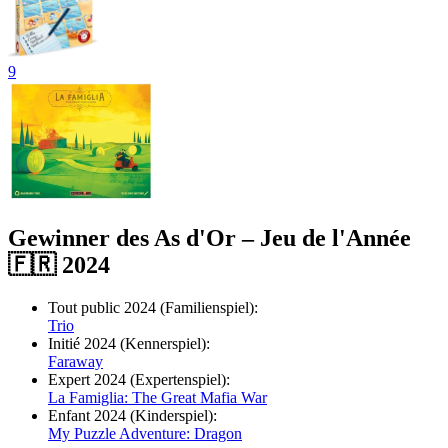
9
Gewinner des As d'Or – Jeu de l'Année
🇫🇷 2024
Tout public 2024 (Familienspiel):
Trio
Initié 2024 (Kennerspiel):
Faraway
Expert 2024 (Expertenspiel):
La Famiglia: The Great Mafia War
Enfant 2024 (Kinderspiel):
My Puzzle Adventure: Dragon