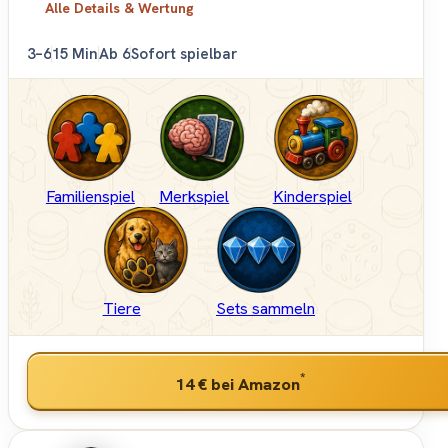
Alle Details & Wertung
3–6
15 Min
Ab 6
Sofort spielbar
Familienspiel
Merkspiel
Kinderspiel
Tiere
Sets sammeln
*
14 €
bei Amazon