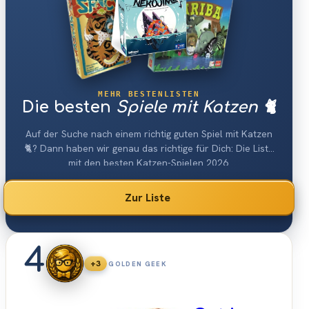
MEHR BESTENLISTEN
Die besten
Spiele mit Katzen 🐈
Auf der Suche nach einem richtig guten Spiel mit Katzen
🐈? Dann haben wir genau das richtige für Dich: Die Liste
mit den besten Katzen-Spielen 2026.
Zur Liste
4
+3
GOLDEN GEEK