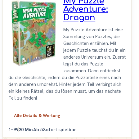
My Puzzle
Adventure:
Dragon
My Puzzle Adventure ist eine
Sammlung von Puzzles, die
Geschichten erzählen. Mit
jedem Puzzle tauchst du in ein
anderes Universum ein. Zuerst
legst du das Puzzle
zusammen. Dann entdeckst
du die Geschichte, indem du die Puzzleteile eines nach
dem anderen umdrehst. Hinter jedem Teil verbirgt sich
ein kleines Rätsel, das du lösen musst, um das nächste
Teil zu finden!
Alle Details & Wertung
1–99
30 Min
Ab 5
Sofort spielbar