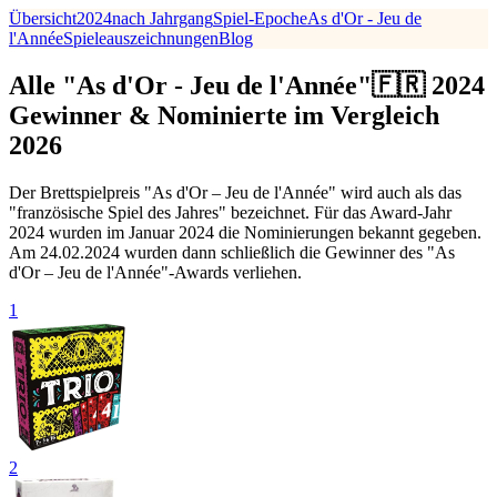
Übersicht
2024
nach Jahrgang
Spiel-Epoche
As d'Or - Jeu de
l'Année
Spieleauszeichnungen
Blog
Alle "As d'Or - Jeu de l'Année"🇫🇷 2024
Gewinner & Nominierte im Vergleich
2026
Der Brettspielpreis "As d'Or – Jeu de l'Année" wird auch als das
"französische Spiel des Jahres" bezeichnet. Für das Award-Jahr
2024 wurden im Januar 2024 die Nominierungen bekannt gegeben.
Am 24.02.2024 wurden dann schließlich die Gewinner des "As
d'Or – Jeu de l'Année"-Awards verliehen.
1
2