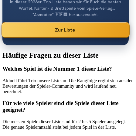
In dieser 2026er Top-Liste haben wir für Euch die besten
Würfel, Karten- & Brettspiele vom Spiele-Verlag
"Asmodee" 🇫🇷🏢 herausgesucht.
Zur Liste
Häufige Fragen zu dieser Liste
Welches Spiel ist die Nummer 1 dieser Liste?
Aktuell führt Trio unsere Liste an. Die Rangfolge ergibt sich aus den
Bewertungen der Spieler-Community und wird laufend neu
berechnet.
Für wie viele Spieler sind die Spiele dieser Liste
geeignet?
Die meisten Spiele dieser Liste sind für 2 bis 5 Spieler ausgelegt.
Die genaue Spieleranzahl steht bei jedem Spiel in der Liste.