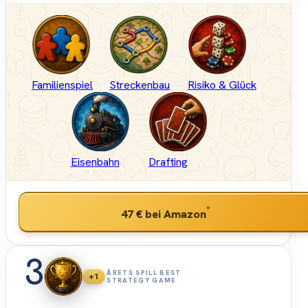
Familienspiel
Streckenbau
Risiko & Glück
Eisenbahn
Drafting
*
47 €
bei Amazon
3
ÅRETS SPILL BEST
+1
STRATEGY GAME