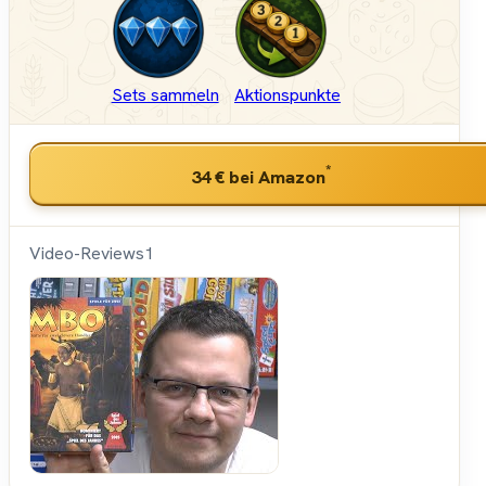
Sets sammeln
Aktionspunkte
*
34 €
bei Amazon
Video-Reviews
1
SpieleBlog