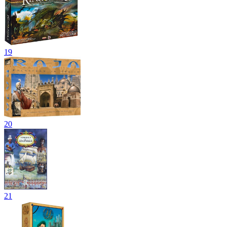
19
20
21