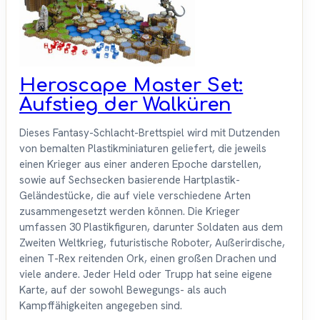
Heroscape Master Set:
Aufstieg der Walküren
Dieses Fantasy-Schlacht-Brettspiel wird mit Dutzenden
von bemalten Plastikminiaturen geliefert, die jeweils
einen Krieger aus einer anderen Epoche darstellen,
sowie auf Sechsecken basierende Hartplastik-
Geländestücke, die auf viele verschiedene Arten
zusammengesetzt werden können. Die Krieger
umfassen 30 Plastikfiguren, darunter Soldaten aus dem
Zweiten Weltkrieg, futuristische Roboter, Außerirdische,
einen T-Rex reitenden Ork, einen großen Drachen und
viele andere. Jeder Held oder Trupp hat seine eigene
Karte, auf der sowohl Bewegungs- als auch
Kampffähigkeiten angegeben sind.