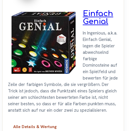
Einfach
Genial
In Ingenious, a.k.a.
Einfach Genial,
legen die Spieler
abwechselnd
farbige
Dominosteine auf
ein Spielfeld und
bewerten für jede
Zeile der farbigen Symbole, die sie vergrößern. Der
Trick ist jedoch, dass die Punktzahl eines Spielers gleich
seiner am schlechtesten bewerteten Farbe ist, nicht
seiner besten, so dass er für alle Farben punkten muss,
anstatt sich auf nur ein oder zwei zu spezialisieren.
Alle Details & Wertung