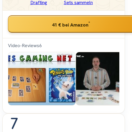
Drafting
Sets sammeln
*
41 €
bei Amazon
Video-Reviews
6
Mikes
Gaming
Net -
Brettspiele
7