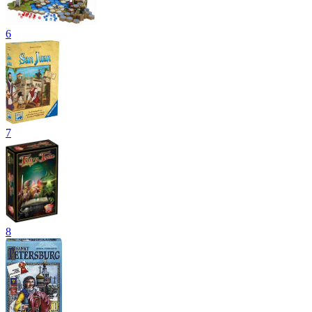
6
7
8