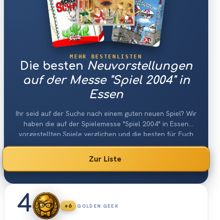
MEHR BESTENLISTEN
Die besten
Neuvorstellungen
auf der Messe "Spiel 2004" in
Essen
Ihr seid auf der Suche nach einem guten neuen Spiel? Wir
haben die auf der Spielemesse "Spiel 2004" in Essen
vorgestellten Spiele verglichen und die besten für Euch
aufgelistet.
Zur Liste
4
+6
GOLDEN GEEK