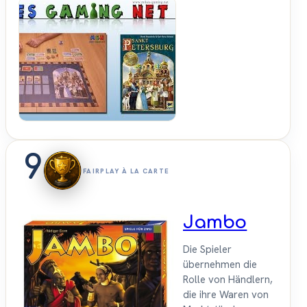
Mikes
Gaming
Net -
Brettspiele
9
FAIRPLAY À LA CARTE
Jambo
Die Spieler
übernehmen die
Rolle von Händlern,
die ihre Waren von