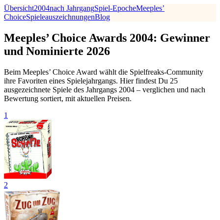
Übersicht
2004
nach Jahrgang
Spiel-Epoche
Meeples’
Choice
Spieleauszeichnungen
Blog
Meeples’ Choice Awards 2004: Gewinner
und Nominierte 2026
Beim Meeples’ Choice Award wählt die Spielfreaks-Community
ihre Favoriten eines Spielejahrgangs. Hier findest Du 25
ausgezeichnete Spiele des Jahrgangs 2004 – verglichen und nach
Bewertung sortiert, mit aktuellen Preisen.
1
2