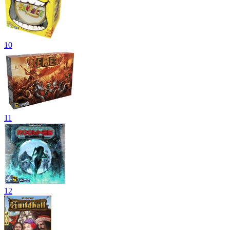
10
11
12