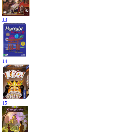
13
14
15