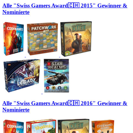
Alle "Swiss Gamers Award🇨🇭 2015" Gewinner &
Nominierte
Alle "Swiss Gamers Award🇨🇭 2016" Gewinner &
Nominierte