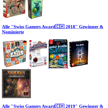
Alle "Swiss Gamers Award🇨🇭 2018" Gewinner &
Nominierte
Alle "Swiss Gamers Award🇨🇭 2019" Gewinner &