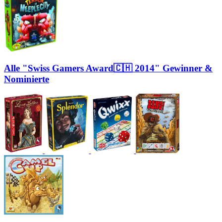
Alle "Swiss Gamers Award🇨🇭 2014" Gewinner &
Nominierte