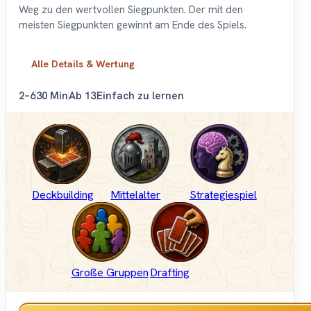
Weg zu den wertvollen Siegpunkten. Der mit den
meisten Siegpunkten gewinnt am Ende des Spiels.
Alle Details & Wertung
2–6
30 Min
Ab 13
Einfach zu lernen
Deckbuilding
Mittelalter
Strategiespiel
Große Gruppen
Drafting