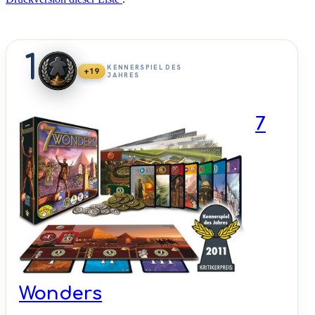
1
KENNERSPIEL DES
+19
JAHRES
7
Wonders