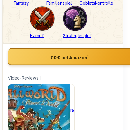
Fantasy
Familienspiel
Gebietskontrolle
Kampf
Strategiespiel
*
50 €
bei Amazon
Video-Reviews
1
BoardGameGeek