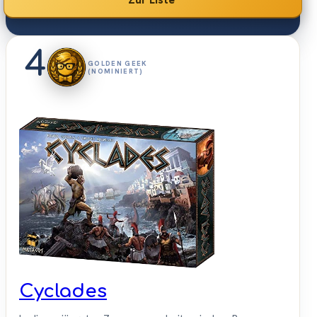
4
GOLDEN GEEK
(NOMINIERT)
Cyclades