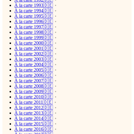
À la carte 1993🇩🇪
À la carte 1994🇩🇪
À la carte 1995🇩🇪
À la carte 1996🇩🇪
À la carte 1997🇩🇪
À la carte 1998🇩🇪
À la carte 1999🇩🇪
À la carte 2000🇩🇪
À la carte 2001🇩🇪
À la carte 2002🇩🇪
À la carte 2003🇩🇪
À la carte 2004🇩🇪
À la carte 2005🇩🇪
À la carte 2006🇩🇪
À la carte 2007🇩🇪
À la carte 2008🇩🇪
À la carte 2009🇩🇪
À la carte 2010🇩🇪
À la carte 2011🇩🇪
À la carte 2012🇩🇪
À la carte 2013🇩🇪
À la carte 2014🇩🇪
À la carte 2015🇩🇪
À la carte 2016🇩🇪