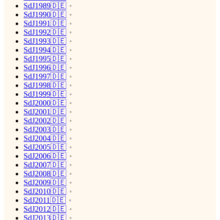
SdJ1989🇩🇪
SdJ1990🇩🇪
SdJ1991🇩🇪
SdJ1992🇩🇪
SdJ1993🇩🇪
SdJ1994🇩🇪
SdJ1995🇩🇪
SdJ1996🇩🇪
SdJ1997🇩🇪
SdJ1998🇩🇪
SdJ1999🇩🇪
SdJ2000🇩🇪
SdJ2001🇩🇪
SdJ2002🇩🇪
SdJ2003🇩🇪
SdJ2004🇩🇪
SdJ2005🇩🇪
SdJ2006🇩🇪
SdJ2007🇩🇪
SdJ2008🇩🇪
SdJ2009🇩🇪
SdJ2010🇩🇪
SdJ2011🇩🇪
SdJ2012🇩🇪
SdJ2013🇩🇪