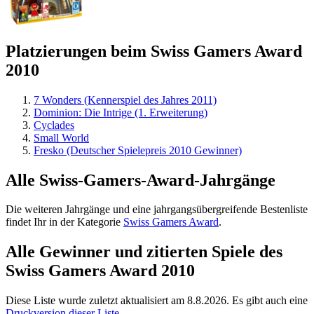
Platzierungen beim Swiss Gamers Award
2010
7 Wonders (Kennerspiel des Jahres 2011)
Dominion: Die Intrige (1. Erweiterung)
Cyclades
Small World
Fresko (Deutscher Spielepreis 2010 Gewinner)
Alle Swiss-Gamers-Award-Jahrgänge
Die weiteren Jahrgänge und eine jahrgangsübergreifende Bestenliste
findet Ihr in der Kategorie
Swiss Gamers Award
.
Alle Gewinner und zitierten Spiele des
Swiss Gamers Award 2010
Diese Liste wurde zuletzt aktualisiert am 8.8.2026. Es gibt auch eine
Druckversion dieser Liste
.