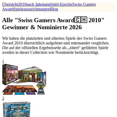
Übersicht
2010
nach Jahrgang
Spiel-Epoche
Swiss Gamers
Award
Spieleauszeichnungen
Blog
Alle "Swiss Gamers Award🇨🇭 2010"
Gewinner & Nominierte 2026
Wir haben die platzierten und zitierten Spiele des Swiss Gamers
Award 2010 übersichtlich aufgelistet und miteinander verglichen.
Die auf der offiziellen Ergebnisseite als „zitiert“ geführten Spiele
werden in dieser Collection wie Nominierte berücksichtigt.
1
2