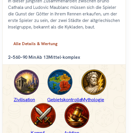
In dieser jüngsten Zusammenarbeit zwischen Bruno
Cathala und Ludovic Maublanc müssen sich die Spieler
die Gunst der Götter in ihrem Rennen erkaufen, um der
erste Spieler zu sein, der zwei Städte der altgriechischen
Inselgruppe, bekannt als die Kykladen, baut.
Alle Details & Wertung
2–5
60–90 Min
Ab 13
Mittel-komplex
Zivilisation
Gebietskontrolle
Mythologie
Kampf
Auktion