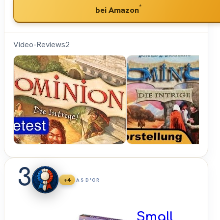
*
bei Amazon
Video-Reviews
2
Spielama
3
+4
AS D'OR
Small