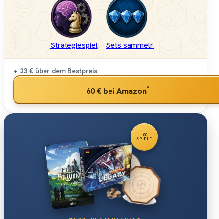
Strategiespiel
Sets sammeln
+ 33 €
über dem Bestpreis
*
60 €
bei Amazon
100
SPIELE