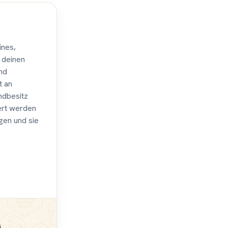
ines,
 deinen
nd
t an
ndbesitz
iert werden
gen und sie