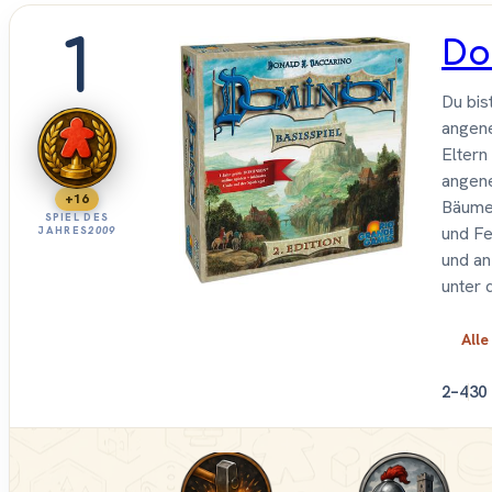
1
Do
Du bis
angene
Eltern
angene
+16
Bäumen
SPIEL DES
und Fe
JAHRES
2009
und an
unter 
Alle
2–4
30