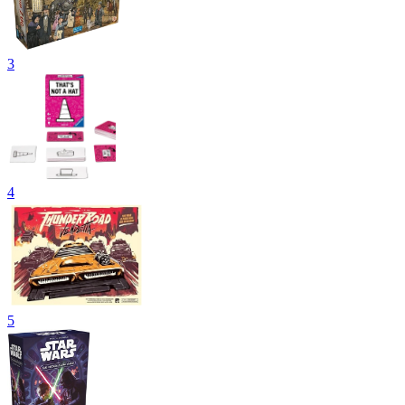
3
4
5