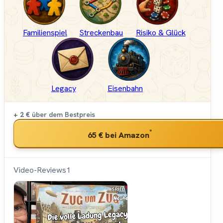
Familienspiel
Streckenbau
Risiko & Glück
Legacy
Eisenbahn
+ 2 €
über dem Bestpreis
*
65 €
bei Amazon
Video-Reviews
1
Hunter