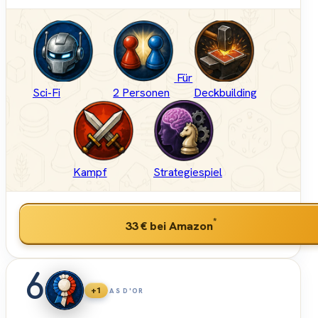
Für
Sci-Fi
2 Personen
Deckbuilding
Kampf
Strategiespiel
*
33 €
bei Amazon
6
+1
AS D'OR