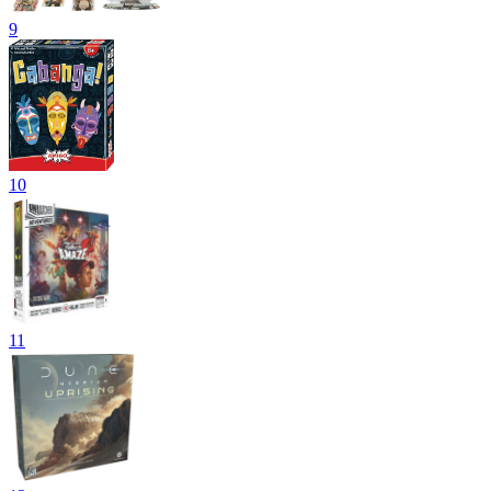
9
10
11