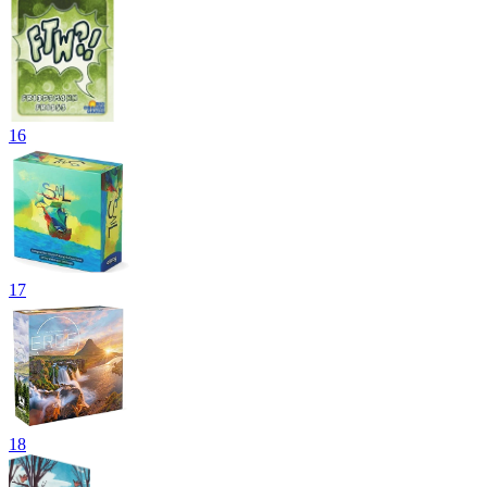
16
17
18