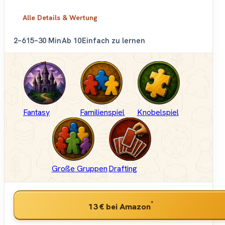
Alle Details & Wertung
2–6
15–30 Min
Ab 10
Einfach zu lernen
Fantasy
Familienspiel
Knobelspiel
Große Gruppen
Drafting
*
13 €
bei Amazon