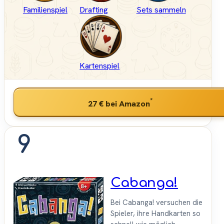
Familienspiel
Drafting
Sets sammeln
Kartenspiel
*
27 €
bei Amazon
9
Cabanga!
Bei Cabanga! versuchen die
Spieler, ihre Handkarten so