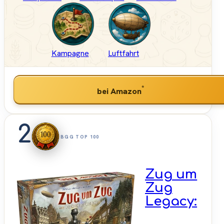
Kampagne
Luftfahrt
*
bei Amazon
2
BGG TOP 100
Zug um
Zug
Legacy: