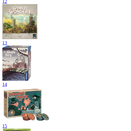
12
13
14
15