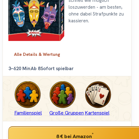
schnell wie möglich
loszuwerden - am besten,
ohne dabei Strafpunkte zu
kassieren.
Alle Details & Wertung
3–6
20 Min
Ab 8
Sofort spielbar
Familienspiel
Große Gruppen
Kartenspiel
*
8 €
bei Amazon